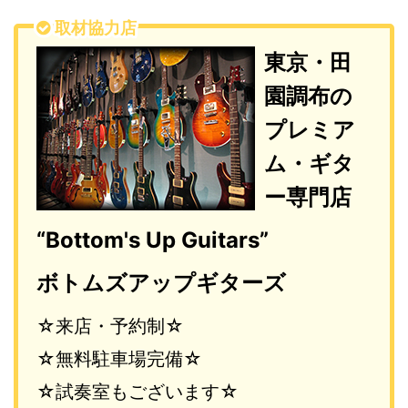
取材協力店
東京・田
園調布の
プレミア
ム・ギタ
ー専門店
“Bottom's Up Guitars”
ボトムズアップギターズ
☆来店・予約制☆
☆無料駐車場完備☆
☆試奏室もございます☆