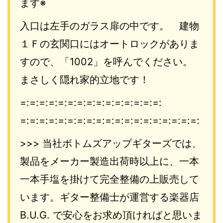
ます※
入口は左手のガラス扉の中です。 建物
１Ｆの玄関口にはオートロックがありま
すので、「1002」
を呼んでください。
まさしく隠れ家的立地です！
=:=:=:=:=:=:=:=:=:=:=:=:=:=:=:
=:=:=:=:=:=:=:=:=:=:=:=:=:=:=:
=:=:=:=:
>>> 当社ボトムズアップギターズでは、
製品をメーカー製造出荷時以上
に、一本
一本手塩を掛けて完全整備の上販売して
います。ギター整
備士が運営する楽器店
B.U.G. で安心をお求め頂ければと思いま