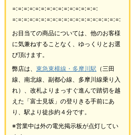
=:=:=:=:=:=:=:=:=:=:=:=:=:=:=:
=:=:=:=:=:=:=:=:=:=:=:=:=:=:=:
=:=:=:=:
お目当ての商品については、他のお客様
に気兼ねすることなく、ゆ
っくりとお選
び頂けます。
弊店は、
東急東横線・多摩川駅
（三田
線、南北線、副都心線、多摩
川線乗り入
れ）、改札よりまっすぐ進んで踏切を越
えた「富士見坂
」の登りきる手前にあ
り、駅より徒歩約４分です。
※営業中は外の電光掲示板が点灯してい