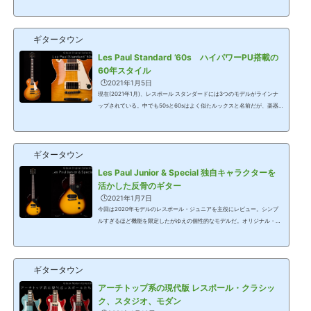
ンナップされている。今回はハムバッキング・ピックアップを搭載したLe
s Paul Standard ‘50sを紹介しよう。本モデルは2019年に発表されたナッ
シュビル工場で作られるレギュラーのグレードのモデル。工場のリニュー
ギタータウン
アルとコロナ禍の影響などもあり、日本へ本格的な入荷は昨年の夏頃から
で、現在、楽器店の店頭を賑わせている。Gibson Original Collection Le
Les Paul Standard ’60s ハイパワーPU搭載の
s Paul Standard ’50s58年から59年の仕...
60年スタイル
🕒️2021年1月5日
現在(2021年1月)、レスポール スタンダードには3つのモデルがラインナ
ップされている。中でも50sと60sはよく似たルックスと名前だが、楽器
としてはLes Paul Standard ’50sと60sは違う、全くの別モデルだ。今回
は2020年モデルの中からLes Paul Standard ‘60sをレビューしよう。Gib
son Original Collection Les Paul Standard ’60sLes Paul Standard ’60s
ギタータウン
(Bourbon Burst)1960年製リイシューではなく、広く60年代のギブソンを
イメージ ▲Gibson Original Collection シングルカットのレスポールは19
Les Paul Junior & Special 独自キャラクターを
60年代だと60年にだけ存在した。翌6...
活かした反骨のギター
🕒️2021年1月7日
今回は2020年モデルのレスポール・ジュニアを主役にレビュー。シンプ
ルすぎるほど機能を限定したがゆえの個性的なモデルだ。オリジナル・コ
レクションではヴィンテージの意匠を重んじている。ジュニアのどこが良
いのかを独自の視点から解説。Original Collection Les Paul Junior単な
る廉価版に収まらない不朽の個性派モデル▲Vintage Tobacco Burst▲Bla
ギタータウン
ckレスポール ジュニアは1954年に廉価版レスポールとして登場した。当
時のレスポール(スタンダード)は高額だが、仕様、構造、製作工程などで
アーチトップ系の現代版 レスポール・クラシッ
価格に恥じない内容の製品だった。しかし...
ク、スタジオ、モダン