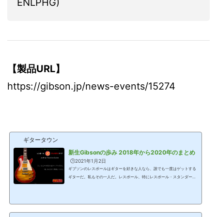
ENLPHG)
【製品URL】
https://gibson.jp/news-events/15274
ギタータウン
新生Gibsonの歩み 2018年から2020年のまとめ
🕒️2021年1月2日
ギブソンのレスポールはギターを好きな人なら、誰でも一度はゲットする
ギターだ。私もその一人だ。レスポール、特にレスポール・スタンダード
系のモデルは、当たり前すぎる存在。そのせいで、マニアックな情報と楽
器店のECサイトの販売情報の両極端になっており、まとめ的な情報が少な
い。そこで、今回、レスポールのプラクティカル・ガイドとして、ギター
タウンではコラムを連載する。2020年末時点でのギブソンブランド構成