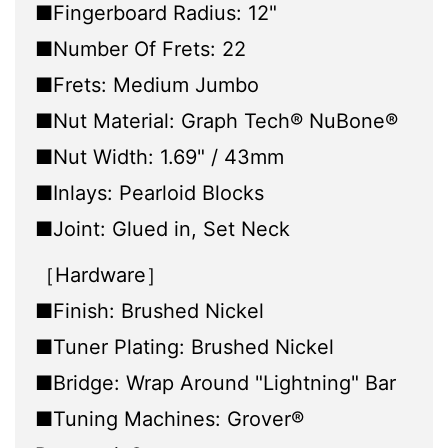
■Fingerboard Radius: 12"
■Number Of Frets: 22
■Frets: Medium Jumbo
■Nut Material: Graph Tech® NuBone®
■Nut Width: 1.69" / 43mm
■Inlays: Pearloid Blocks
■Joint: Glued in, Set Neck
［Hardware］
■Finish: Brushed Nickel
■Tuner Plating: Brushed Nickel
■Bridge: Wrap Around "Lightning" Bar
■Tuning Machines: Grover®