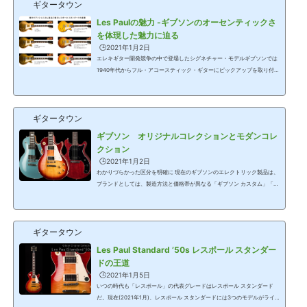
と工場体制2018年5月、ギブソン社は米連邦破産法11条を申請した。これ
ギタータウン
は日本では民事再生法に相当するもので、...
Les Paulの魅力 -ギブソンのオーセンティックさ
を体現した魅力に迫る
🕒️2021年1月2日
エレキギター開発競争の中で登場したシグネチャー・モデルギブソンでは
1940年代からフル・アコースティック・ギターにピックアップを取り付け
たギターを販売していた。ギブソンにとって最初のソリッドギターが52年
発売のレスポール・モデルだ。歴史的にはフェンダーからブロードキャス
ター(現在のテレキャスター)が48年に発売され、その後を追う形だ。その
ギタータウン
ため、ギブソン社としても、安易にソリッド・ギターを作るのではなく、
それまでの楽器メーカー「ギブソン」の名前に恥じないギターで、楽器製
ギブソン オリジナルコレクションとモダンコレ
造のノウハウを盛り込みたかった、と...
クション
🕒️2021年1月2日
わかりづらかった区分を明確に 現在のギブソンのエレクトリック製品は、
ブランドとしては、製造方法と価格帯が異なる「ギブソン カスタム」「ギ
ブソン」に区分されている。さらに、「ギブソン」の中では製品キャラク
ターの違いで、「オリジナルコレクション」「モダンコレクション」の2
つに分類した。さらに、この2つに加えてミュージシャンモデルが中心の
ギタータウン
「アーチストコレクション」もある。コンセプトは以前からあったが、ス
ラッシュや「バンドリ!」のようにギブソン カスタムとギブソンで同じミ
Les Paul Standard ’50s レスポール スタンダー
ュージシャンのモデルをこの名称...
ドの王道
🕒️2021年1月5日
いつの時代も「レスポール」の代表グレードはレスポール スタンダード
だ。現在(2021年1月)、レスポール スタンダードには3つのモデルがライ