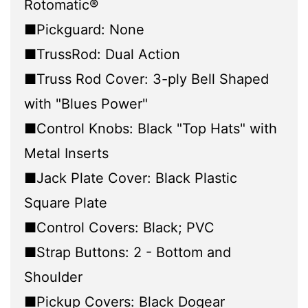
Rotomatic®
■Pickguard: None
■TrussRod: Dual Action
■Truss Rod Cover: 3-ply Bell Shaped
with "Blues Power"
■Control Knobs: Black "Top Hats" with
Metal Inserts
■Jack Plate Cover: Black Plastic
Square Plate
■Control Covers: Black; PVC
■Strap Buttons: 2 - Bottom and
Shoulder
■Pickup Covers: Black Dogear