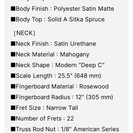
■Body Finish : Polyester Satin Matte
■Body Top : Solid A Sitka Spruce
［NECK］
■Neck Finish : Satin Urethane
■Neck Material : Mahogany
■Neck Shape : Modern "Deep C"
■Scale Length : 25.5" (648 mm)
■Fingerboard Material : Rosewood
■Fingerboard Radius : 12" (305 mm)
■Fret Size : Narrow Tall
■Number of Frets : 22
■Truss Rod Nut : 1/8" American Series