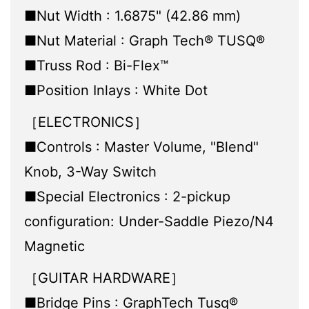
■Nut Width : 1.6875" (42.86 mm)
■Nut Material : Graph Tech® TUSQ®
■Truss Rod : Bi-Flex™
■Position Inlays : White Dot
［ELECTRONICS］
■Controls : Master Volume, "Blend"
Knob, 3-Way Switch
■Special Electronics : 2-pickup
configuration: Under-Saddle Piezo/N4
Magnetic
［GUITAR HARDWARE］
■Bridge Pins : GraphTech Tusq®