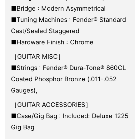
■Bridge : Modern Asymmetrical
■Tuning Machines : Fender® Standard
Cast/Sealed Staggered
■Hardware Finish : Chrome
［GUITAR MISC］
■Strings : Fender® Dura-Tone® 860CL
Coated Phosphor Bronze (.011-.052
Gauges),
［GUITAR ACCESSORIES］
■Case/Gig Bag : Included: Deluxe 1225
Gig Bag