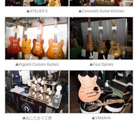
▲ATELIER Z
▲Caramel’s Guitar Kitchen
▲Kigoshi Custom Guitars
▲Four Spirals
▲ねこだまり工房
▲YAMAHA