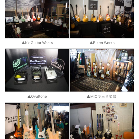
▲Kz Guitar Works
▲Bizen Works
▲Ovaltone
▲MION(三音楽器)