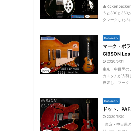
▲Rickenbac
うと330と36
クマークしたのは
Bookmark
マーク・ボラ
GIBSON Les
2020/5/31
東京・中目黒の
カスタムが入荷
換装し、マーク・
Bookmark
ドット、PAF
2020/5/30
東京・中目黒のデ