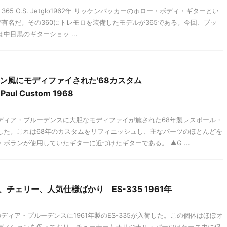
ker 365 O.S. Jetglo1962年 リッケンバッカーのホロー・ボディ・ギターとい
0が有名だ。その360にトレモロを装備したモデルが365である。今回、ブッ
中目黒のギターショッ ...
ン風にモディファイされた'68カスタム
 Paul Custom 1968
ディア・プルーデンスに大胆なモディファイが施された68年製レスポール・
した。これは68年のカスタムをリフィニッシュし、主なパーツのほとんどを
ボランが使用していたギターに近づけたギターである。 ▲G ...
、チェリー、人気仕様ばかり ES-335 1961年
ィア・プルーデンスに1961年製のES-335が入荷した。この個体はほぼオ