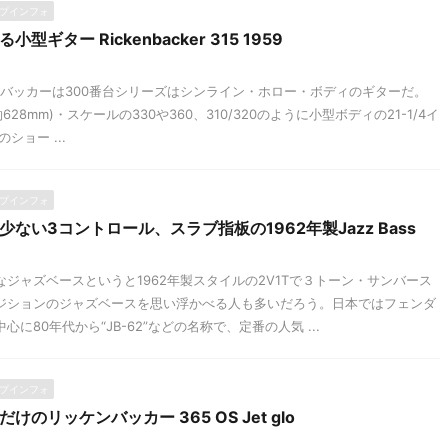
プインフォ
型ギター Rickenbacker 315 1959
ケンバッカーは300番台シリーズはシンライン・ホロー・ボディのギターだ。
(約628mm)・スケールの330や360、310/320のように小型ボディの21-1/4イ
のショー ...
プインフォ
ない3コントロール、スラブ指板の1962年製Jazz Bass
ジャズベースというと1962年製スタイルの2V1Tで３トーン・サンバース
ジションのジャズベースを思い浮かべる人も多いだろう。日本ではフェンダ
に80年代から“JB-62”などの名称で、定番の人気 ...
プインフォ
だけのリッケンバッカー 365 OS Jet glo