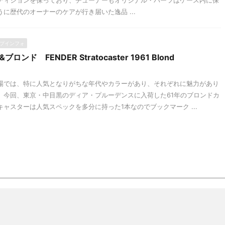
ディションを保っており、チューナーもオリジナル・パーツはケース内に保
に歴代のオーナーのケアが行き届いた逸品 ...
プインフォ
ンド FENDER Stratocaster 1961 Blond
場では、特に人気となりがちな年代やカラーがあり、それぞれに魅力があり
。今回、東京・中目黒のディア・プルーデンスに入荷した61年のブロンドカ
ャスターは人気スペックを多分に持った1本なのでブックマーク ...