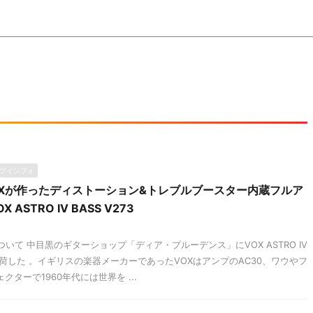
プインフォ
OXが作ったディストーション&トレブルブースター内蔵フルア
ASTRO IV BASS V273
ついて 中目黒のギターショップ「ディア・プルーデンス」にVOX ASTRO IV
3が入荷した 。イギリスの楽器メーカーであったVOXはアンプのAC30、ワウやフ
クターで1960年代には世界を ...