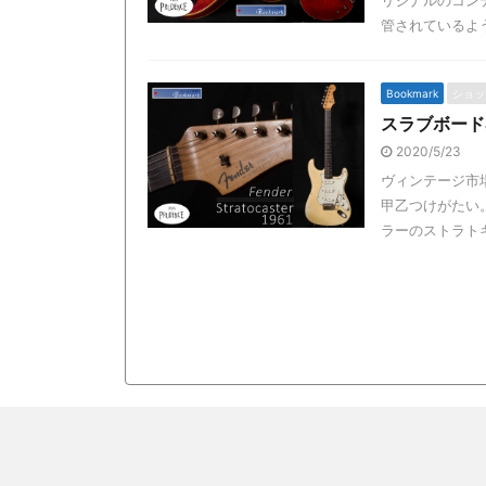
リジナルのコン
管されているよう
Bookmark
ショッ
スラブボード&ブロ
2020/5/23
ヴィンテージ市
甲乙つけがたい
ラーのストラトキ