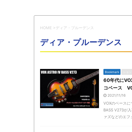
HOME
>
ディア・プルーデンス
ディア・プルーデンス
Bookmark
ショッ
60年代にV
コベース VOX 
2021/11/16
VOXのベースに
BASS V27
ァズなどのエフェ