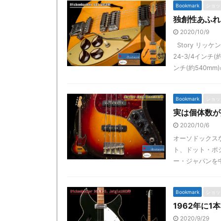
Bookmark
ショッ
独創性あふれる小
2020/10/9
Story リッ
24-3/4インチ
ンチ(約540mm)
Bookmark
ショッ
実は個体数が少
2020/10/6
オーソドックスな
ト、ドット・ポ
ー・ジャパンを中心
Bookmark
ショッ
1962年に1本
2020/9/29