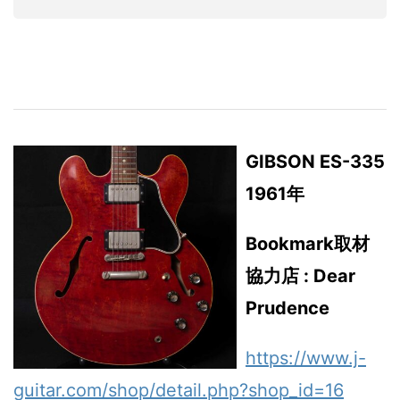
GIBSON ES-335
1961年
Bookmark取材
協力店 : Dear
Prudence
https://www.j-
guitar.com/shop/detail.php?shop_id=16