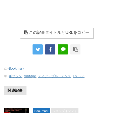
年 Modified今回、ディア・プルーデンスに入荷したのは、以前のオーナ
ーがヴィンテージとしての価値をさておき、マーク・ボラン愛用のレスポ
ール風にモディファイしているギターだ。(マーク・ボランはスタンダード
のボディにカスタムのネックを取り付けてい...
この記事タイトルとURLをコピー
-
Bookmark
-
ギブソン
,
Vintage
,
ディア・プルーデンス
,
ES-335
関連記事
Bookmark
ショップインフォ