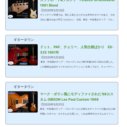
1961 Blond
🕒️2020年5月23日
ヴィンテージ市場では、特に人気となりがちな年代やカラーがあり、それ
ぞれに魅力があり甲乙つけがたい。今回、東京・中目黒のディア・プルー
デンスに入荷した61年のブロンドカラーのストラトキャスターは人気スペ
ックを多分に持った1本なのでブックマークした。▲FENDER Stratocaste
r 1961年 Blond価格=ASK (価格は取材(2020年4月)時点のものです。) ス
ギタータウン
ラブボードが人気の仕様となった理由ストラトは当初、メイプル1ピー
ス・ネックで登場した。それまでは一般的にギターの多くが指板材にはネ
ドット、PAF、チェリー、人気仕様ばかり ES-
ック材とは異なる木材を使ってきた。し...
335 1961年
🕒️2020年5月30日
東京・中目黒のディア・プルーデンスに1961年製のES-335が入荷した。
この個体はほぼオリジナルのコンディションを保っており、チューナーも
オリジナル・パーツはケース内に保管されているように歴代のオーナーの
ケアが行き届いた逸品だ。▲GIBSON ES-335 1961年価格=ASK (価格は取
材(2020年4月)時点のものです。)オール・ラウンダーとしてのES-335ES
ギタータウン
-335は1950年代後半に登場した。元々、ギブソンではアコースティック/
フル・アコースティック・ギターの長い歴史がある。またフルアコでもシ
マーク・ボラン風にモディファイされた'68カス
ン・ボディのES-125を'46年に発売...
タム GIBSON Les Paul Custom 1968
🕒️2020年5月31日
東京・中目黒のディア・プルーデンスに大胆なモディファイが施された68
年製レスポール・カスタムが入荷した。これは68年のカスタムをリフィニ
ッシュし、主なパーツのほとんどを換装し、マーク・ボランが使用してい
たギターに近づけたギターである。▲GIBSON Les Paul Custom 1968