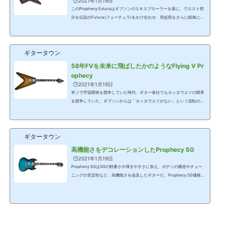
🕒️2021年1月19日
このProphecy Exturaはギブソンのエキスプローラーを基に、ウエスト部
分を伝説のFutura(フューチュラ)をかけ合わせ、突起部をさらに鋭角にし
たモデルだ。かけ合わせではあるが、ギブソン・ブランドにとっては久し
ぶりの新シェイプとなる。Prophecy Extura価格=124,000円(税別)▲Purp
le Tiger Aged Gloss▲Yellow Tiger Aged Gloss▲Black Aged Gloss ボデ
ギタータウン
ィはマホガニー、トップにはAAAのフレイム・メイプル(合板)。ネックは
マホガニーで左右非対称のスリムテーパー・グリップ。24フレット、指板
58年FVを未来に飛ばしたかのようなFlying V Pr
はエボニー。ネックの接合はセットネ...
ophecy
🕒️2021年1月19日
米ソで宇宙開発を競争していた時代、ギター各社でもカッタウエイの限界
を競争していた。ギブソンからは「カッタウエイがない」という逆転の発
想で作られたスペイシーなギターが1958年のフライングVだ。エピフォン
のFlying V Prophecyは、58年スタイルのVながら最新の仕様を身に纏って
2021年にデビューした。Flying V Prophecy価格=124,000円(税別)▲Yello
ギタータウン
w Tiger Aged Gloss▲Black Aged Gloss 本機はギブソンの中でもいくつ
かのシェイプがあるVでも58年スタイルのボディ形状。ボディ材はマホガ
高機能さをデコレーションしたProphecy SG
ニーで、トップにはAAAのフレイム・メ...
🕒️2021年1月19日
Prophecy SGはSGの軽量さや弾きやすさに加え、ボディの構造やチュー
ニングの安定性など、高機能さを追及したギターだ。Prophecy SG価格=1
24,000円(税別)▲Blue Tiger Aged Gloss▲Red Tiger Aged Gloss▲Black
Aged Gloss一般的なSGは薄めのマホガニーがボディ材として使われてい
る。Prophecy SGでは、ボディ自体はマホガニーだが、1/2インチ厚のメ
イプルをキャップとしてトップに使い、さらにフレイム・メイプル(合板)
でデコレーションしている。この時点でSGとしては異色の存在だ。ネック