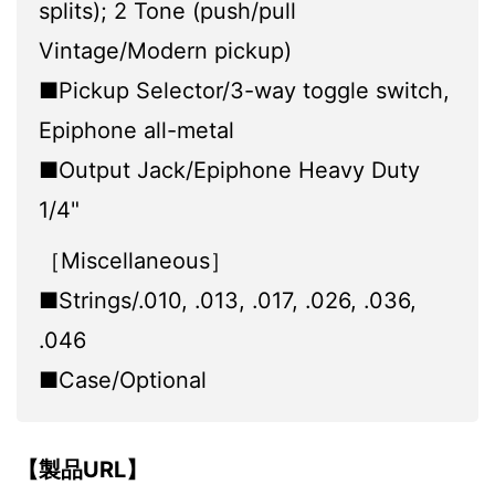
splits); 2 Tone (push/pull
Vintage/Modern pickup)
■Pickup Selector/3-way toggle switch,
Epiphone all-metal
■Output Jack/Epiphone Heavy Duty
1/4"
［Miscellaneous］
■Strings/.010, .013, .017, .026, .036,
.046
■Case/Optional
【製品URL】