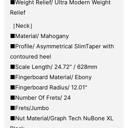
■Weight Relief/ Ultra Modern Weight
Relief
［Neck］
■Material/ Mahogany
■Profile/ Asymmetrical SlimTaper with
contoured heel
■Scale Length/ 24.72" / 628mm
■Fingerboard Material/ Ebony
■Fingerboard Radius/ 12.01"
■Number Of Frets/ 24
■Frets/Jumbo
■Nut Material/Graph Tech NuBone XL