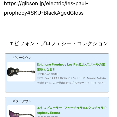
https://gibson.jp/electric/les-paul-
prophecy#SKU-BlackAgedGloss
エピフォン・プロフェシー・コレクション
ギタータウン
Epiphone Prophecy Les Paulはレスポールの未
来型となる?!
🕒️2021年1月18日
エピフォンから未来を予言するかのようなシリーズ、Prophecy Collectio
nが発売された。この今回発売されたプロフェシー・コレクションはレス
ポール、フライングV、SG、エクスチュラの4モデルで、いずれもフィッ
シュマンのフリューエンス・ピックアップを装備、コントロール・ノブに
は新たなトーンを生み出す機構が組み込まれている。 Epiphone Prophec
ギタータウン
y Les Paul価格=124,000円(税別)▲Red Tiger Aged Gloss▲Olive Tiger A
ged Gloss▲Black Aged GlossEpiphone Prophecy Les Paulはギブソン
エキスプローラー+フューチュラ=エクスチュラ P
のレスポールを踏襲するボディ・シェイプ...
rophecy Extura