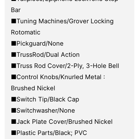
Bar
■Tuning Machines/Grover Locking
Rotomatic
■Pickguard/None
■TrussRod/Dual Action
■Truss Rod Cover/2-Ply, 3-Hole Bell
■Control Knobs/Knurled Metal :
Brushed Nickel
■Switch Tip/Black Cap
■Switchwasher/None
■Jack Plate Cover/Brushed Nickel
■Plastic Parts/Black; PVC