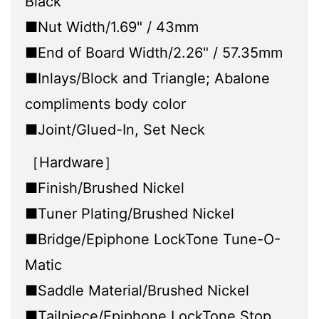
Black
■Nut Width/1.69" / 43mm
■End of Board Width/2.26" / 57.35mm
■Inlays/Block and Triangle; Abalone
compliments body color
■Joint/Glued-In, Set Neck
［Hardware］
■Finish/Brushed Nickel
■Tuner Plating/Brushed Nickel
■Bridge/Epiphone LockTone Tune-O-
Matic
■Saddle Material/Brushed Nickel
■Tailpiece/Epiphone LockTone Stop