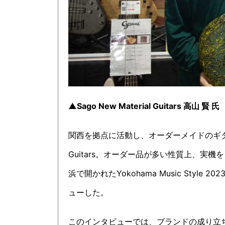
▲Sago New Material Guitars 高山 賢 氏
関西を拠点に活動し、オーダーメイドのギター/ベ
Guitars。オーダー品が多い性質上、実機
浜で開かれたYokohama Music Sty
ューした。
このインタビューでは、ブランドの成り立