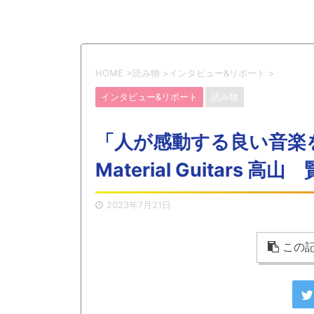
HOME
>
読み物
>
インタビュー&リポート
>
インタビュー&リポート
読み物
「人が感動する良い音楽を
Material Guitars 高山 
2023年7月21日
この記