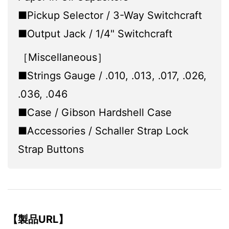
■Pickup Selector / 3-Way Switchcraft
■Output Jack / 1/4" Switchcraft
［Miscellaneous］
■Strings Gauge / .010, .013, .017, .026,
.036, .046
■Case / Gibson Hardshell Case
■Accessories / Schaller Strap Lock
Strap Buttons
【製品URL】