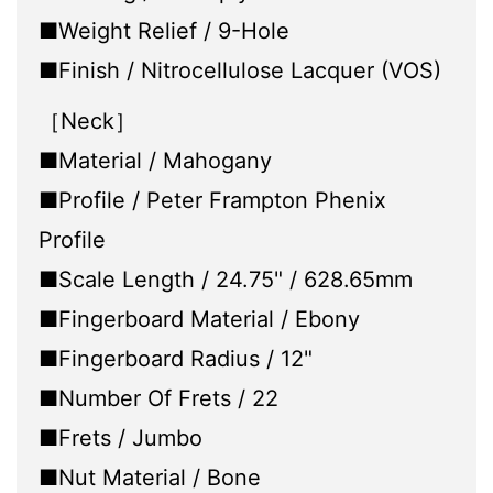
■Weight Relief / 9-Hole
■Finish / Nitrocellulose Lacquer (VOS)
［Neck］
■Material / Mahogany
■Profile / Peter Frampton Phenix
Profile
■Scale Length / 24.75" / 628.65mm
■Fingerboard Material / Ebony
■Fingerboard Radius / 12"
■Number Of Frets / 22
■Frets / Jumbo
■Nut Material / Bone