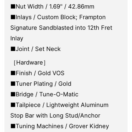
■Nut Width / 1.69" / 42.86mm
■Inlays / Custom Block; Frampton
Signature Sandblasted into 12th Fret
Inlay
■Joint / Set Neck
［Hardware］
■Finish / Gold VOS
■Tuner Plating / Gold
■Bridge / Tune-O-Matic
■Tailpiece / Lightweight Aluminum
Stop Bar with Long Stud/Anchor
■Tuning Machines / Grover Kidney