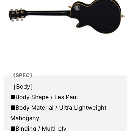
《SPEC》
［Body］
■Body Shape / Les Paul
■Body Material / Ultra Lightweight
Mahogany
■Binding / Multi-ply