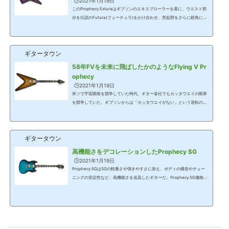
🕒️2021年1月19日
このProphecy Exturaはギブソンのエキスプローラーを基に、ウエスト部
分を伝説のFutura(フューチュラ)をかけ合わせ、突起部をさらに鋭角にし
たモデルだ。かけ合わせではあるが、ギブソン・ブランドにとっては久し
ぶりの新シェイプとなる。Prophecy Extura価格=124,000円(税別)▲Purp
le Tiger Aged Gloss▲Yellow Tiger Aged Gloss▲Black Aged Gloss ボデ
ギタータウン
ィはマホガニー、トップにはAAAのフレイム・メイプル(合板)。ネックは
マホガニーで左右非対称のスリムテーパー・グリップ。24フレット、指板
58年FVを未来に飛ばしたかのようなFlying V Pr
はエボニー。ネックの接合はセットネ...
ophecy
🕒️2021年1月19日
米ソで宇宙開発を競争していた時代、ギター各社でもカッタウエイの限界
を競争していた。ギブソンからは「カッタウエイがない」という逆転の発
想で作られたスペイシーなギターが1958年のフライングVだ。エピフォン
のFlying V Prophecyは、58年スタイルのVながら最新の仕様を身に纏って
2021年にデビューした。Flying V Prophecy価格=124,000円(税別)▲Yello
ギタータウン
w Tiger Aged Gloss▲Black Aged Gloss 本機はギブソンの中でもいくつ
かのシェイプがあるVでも58年スタイルのボディ形状。ボディ材はマホガ
高機能さをデコレーションしたProphecy SG
ニーで、トップにはAAAのフレイム・メ...
🕒️2021年1月19日
Prophecy SGはSGの軽量さや弾きやすさに加え、ボディの構造やチュー
ニングの安定性など、高機能さを追及したギターだ。Prophecy SG価格=1
24,000円(税別)▲Blue Tiger Aged Gloss▲Red Tiger Aged Gloss▲Black
Aged Gloss一般的なSGは薄めのマホガニーがボディ材として使われてい
る。Prophecy SGでは、ボディ自体はマホガニーだが、1/2インチ厚のメ
イプルをキャップとしてトップに使い、さらにフレイム・メイプル(合板)
でデコレーションしている。この時点でSGとしては異色の存在だ。ネック