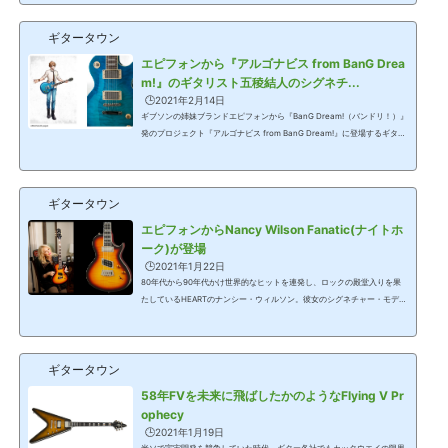
ポール・アクセスを基にしたモデル。それがリーズナブルな価格のエピフ
ォンからリリースされた意義は大きい。支給されたデータからだが、レビ
ギタータウン
ューしよう。▲Epiphone Alex Lifeson Les Paul Standard Axcess価格=
130,900円(税込)■レスポール・アクセスとは?トラディショナルなレスポ
エピフォンから『アルゴナビス from BanG Drea
ールというと、2ハム、2V2T、セットネック...
m!』のギタリスト五稜結人のシグネチ...
🕒️2021年2月14日
ギブソンの姉妹ブランドエピフォンから『BanG Dream!（バンドリ！）』
発のプロジェクト『アルゴナビス from BanG Dream!』に登場するギタリ
スト五稜結人のシグネチャー・モデルが発表。2月14日(日)から全国のギ
ブソン正規販売店で発売される。ARGONAVIS project.Epiphone Goryo Y
uto Les Paul Standard昨年10月にギブソンから初めてのアニメが出自と
ギタータウン
なるシグネチャー・モデル『Gibson Custom Goryo Yuto Les Paul Stan
dard』、『Gibson Goryo Yuto Les Paul Standard』、『Gibson Matob
エピフォンからNancy Wilson Fanatic(ナイトホ
a Wataru SG Standard Bass』が発売された。いず...
ーク)が登場
🕒️2021年1月22日
80年代から90年代かけ世界的なヒットを連発し、ロックの殿堂入りを果
たしているHEARTのナンシー・ウィルソン。彼女のシグネチャー・モデル
Nancy Wilson Fanaticがエピフォンから発売された。▲Epiphone Nancy
Wilson Fanatic価格=74,000円(税別) Nancy Wilson Fanaticは、ギター
としての基本性能はボディ材はマホガニーで、トップにはフィギュアー
ギタータウン
ド・メイプル合板。ネック材はマホガニー、指板はエボニーだ。バインデ
ィングはホワイトのシングル、インレイはパーロイドのダブル・パラレロ
58年FVを未来に飛ばしたかのようなFlying V Pr
グラム、トラスロッド・カバーにはブルー...
ophecy
🕒️2021年1月19日