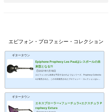
エピフォン・プロフェシー・コレクション
ギタータウン
Epiphone Prophecy Les Paulはレスポールの未
来型となる?!
🕒️2021年1月18日
エピフォンから未来を予言するかのようなシリーズ、Prophecy Collectio
nが発売された。この今回発売されたプロフェシー・コレクションはレス
ポール、フライングV、SG、エクスチュラの4モデルで、いずれもフィッ
シュマンのフリューエンス・ピックアップを装備、コントロール・ノブに
は新たなトーンを生み出す機構が組み込まれている。 Epiphone Prophec
ギタータウン
y Les Paul価格=124,000円(税別)▲Red Tiger Aged Gloss▲Olive Tiger A
ged Gloss▲Black Aged GlossEpiphone Prophecy Les Paulはギブソン
エキスプローラー+フューチュラ=エクスチュラ P
のレスポールを踏襲するボディ・シェイプ...
rophecy Extura