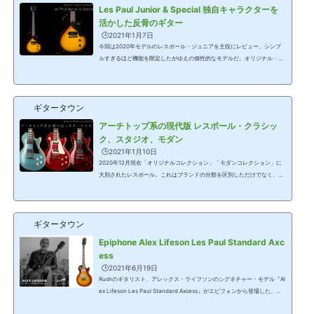
イメージ ▲Gibson Original Collection シングルカットのレスポールは19
Les Paul Junior & Special 独自キャラクターを
60年代だと60年にだけ存在した。翌6...
活かした反骨のギター
🕒️2021年1月7日
今回は2020年モデルのレスポール・ジュニアを主役にレビュー。シンプ
ルすぎるほど機能を限定したがゆえの個性的なモデルだ。オリジナル・コ
レクションではヴィンテージの意匠を重んじている。ジュニアのどこが良
いのかを独自の視点から解説。Original Collection Les Paul Junior単な
る廉価版に収まらない不朽の個性派モデル▲Vintage Tobacco Burst▲Bla
ギタータウン
ckレスポール ジュニアは1954年に廉価版レスポールとして登場した。当
時のレスポール(スタンダード)は高額だが、仕様、構造、製作工程などで
アーチトップ系の現代版 レスポール・クラシッ
価格に恥じない内容の製品だった。しかし...
ク、スタジオ、モダン
🕒️2021年1月10日
2020年12月現在「オリジナルコレクション」「モダンコレクション」に
大別されたレスポール。これはブランドの分類を区別しただけでなく、名
前と内容のアジャストも同時に行われた。今回はアーチトップのレスポー
ル3機種の内容をレビューしよう。Modern Collection Les Paul Classic
レスポールの外見に盛り込んだ「弾きやすさ」「軽さ」「多機能」レスポ
ギタータウン
ール・クラシックはスタンダード系のバリエーションとして1990年に登
場。比較的長い歴史があり、同じ名前でもコンセプトが変わり、仕様も異
Epiphone Alex Lifeson Les Paul Standard Axc
なってきた。現在のクラシックはモダンコレ...
ess
🕒️2021年6月19日
Rushのギタリスト、アレックス・ライフソンのシグネチャー・モデル『Al
ex Lifeson Les Paul Standard Axcess』がエピフォンから登場した。こ
のモデルはレスポール・シリーズ中、先進的な仕様をパッケージしたレス