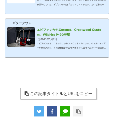
米ソで宇宙開発を競争していた時代、ギター各社でもカッタウエイの限界
を競争していた。ギブソンからは「カッタウエイがない」という逆転の発
想で作られたスペイシーなギターが1958年のフライングVだ。エピフォン
のFlying V Prophecyは、58年スタイルのVながら最新の仕様を身に纏って
2021年にデビューした。Flying V Prophecy価格=124,000円(税別)▲Yello
ギタータウン
w Tiger Aged Gloss▲Black Aged Gloss 本機はギブソンの中でもいくつ
かのシェイプがあるVでも58年スタイルのボディ形状。ボディ材はマホガ
エピフォンからCoronet、Crestwood Custo
ニーで、トップにはAAAのフレイム・メ...
m、Wilshire P-90登場
🕒️2021年1月7日
エピフォンからコロネット、クレストウッド・カスタム、ウィルシャイア
ーが発売された。この3機種は1950年代後半から60年代にかけてのエピフ
ォンのオリジナルモデルを復元したギターだ。エピフォンは1950年代にギ
ブソン社に買収され、ギブソン傘下のブランドとなった。長い期間、エピ
フォンはギブソン傘下でもブランドの位置づけが曖昧な歴史を歩んだ。し
かし、今回発売された3機種は50年代後半にギブソンの技術を導入しつつ
も、エピフォンとしてのオリジナリティを主張したエピフォンのオリジナ
ル・モデル。“オーセンティックなエピフ...
この記事タイトルとURLをコピー