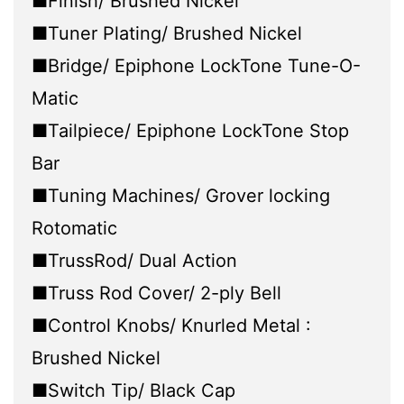
■Finish/ Brushed Nickel
■Tuner Plating/ Brushed Nickel
■Bridge/ Epiphone LockTone Tune-O-
Matic
■Tailpiece/ Epiphone LockTone Stop
Bar
■Tuning Machines/ Grover locking
Rotomatic
■TrussRod/ Dual Action
■Truss Rod Cover/ 2-ply Bell
■Control Knobs/ Knurled Metal :
Brushed Nickel
■Switch Tip/ Black Cap