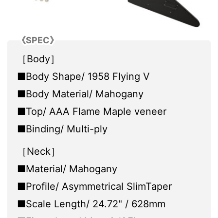
《SPEC》
［Body］
■Body Shape/ 1958 Flying V
■Body Material/ Mahogany
■Top/ AAA Flame Maple veneer
■Binding/ Multi-ply
［Neck］
■Material/ Mahogany
■Profile/ Asymmetrical SlimTaper
■Scale Length/ 24.72" / 628mm