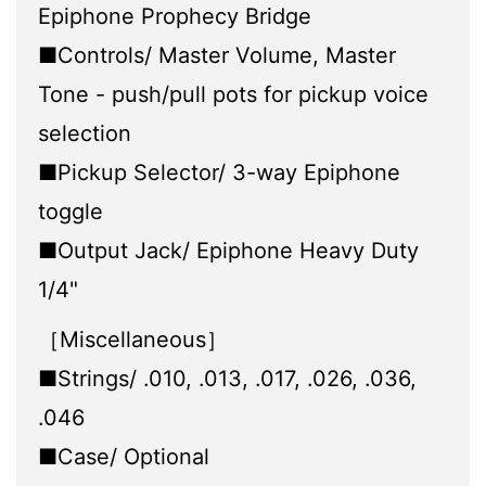
Epiphone Prophecy Bridge
■Controls/ Master Volume, Master
Tone - push/pull pots for pickup voice
selection
■Pickup Selector/ 3-way Epiphone
toggle
■Output Jack/ Epiphone Heavy Duty
1/4"
［Miscellaneous］
■Strings/ .010, .013, .017, .026, .036,
.046
■Case/ Optional