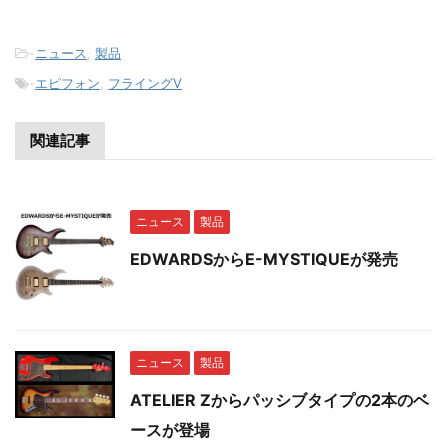
-
ニュース
,
製品
-
エピフォン
,
フライングV
関連記事
ニュース
製品
EDWARDSからE-MYSTIQUEが発売
ニュース
製品
ATELIER Zからパッシブタイプの2本のベ
ースが登場