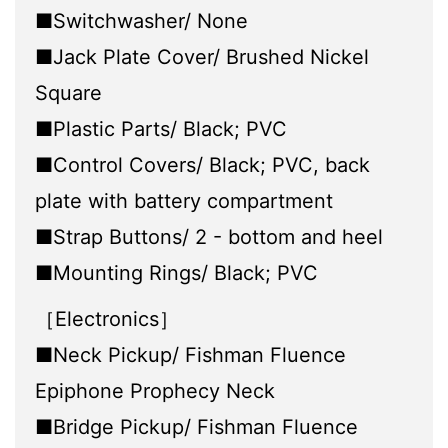
■Switchwasher/ None
■Jack Plate Cover/ Brushed Nickel
Square
■Plastic Parts/ Black; PVC
■Control Covers/ Black; PVC, back
plate with battery compartment
■Strap Buttons/ 2 - bottom and heel
■Mounting Rings/ Black; PVC
［Electronics］
■Neck Pickup/ Fishman Fluence
Epiphone Prophecy Neck
■Bridge Pickup/ Fishman Fluence