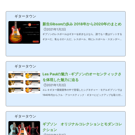
はマホガニー。左右非対称のスリムテーパー・グ...
ギタータウン
新生Gibsonの歩み 2018年から2020年のまとめ
🕒️2021年1月2日
ギブソンのレスポールはギターを好きな人なら、誰でも一度はゲットする
ギターだ。私もその一人だ。レスポール、特にレスポール・スタンダード
系のモデルは、当たり前すぎる存在。そのせいで、マニアックな情報と楽
器店のECサイトの販売情報の両極端になっており、まとめ的な情報が少な
い。そこで、今回、レスポールのプラクティカル・ガイドとして、ギター
タウンではコラムを連載する。2020年末時点でのギブソンブランド構成
と工場体制2018年5月、ギブソン社は米連邦破産法11条を申請した。これ
ギタータウン
は日本では民事再生法に相当するもので、...
Les Paulの魅力 -ギブソンのオーセンティックさ
を体現した魅力に迫る
🕒️2021年1月2日
エレキギター開発競争の中で登場したシグネチャー・モデルギブソンでは
1940年代からフル・アコースティック・ギターにピックアップを取り付け
たギターを販売していた。ギブソンにとって最初のソリッドギターが52年
発売のレスポール・モデルだ。歴史的にはフェンダーからブロードキャス
ター(現在のテレキャスター)が48年に発売され、その後を追う形だ。その
ギタータウン
ため、ギブソン社としても、安易にソリッド・ギターを作るのではなく、
それまでの楽器メーカー「ギブソン」の名前に恥じないギターで、楽器製
ギブソン オリジナルコレクションとモダンコレ
造のノウハウを盛り込みたかった、と...
クション