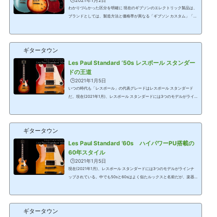
🕒️2021年1月2日
わかりづらかった区分を明確に 現在のギブソンのエレクトリック製品は、
ブランドとしては、製造方法と価格帯が異なる「ギブソン カスタム」「ギ
ブソン」に区分されている。さらに、「ギブソン」の中では製品キャラク
ターの違いで、「オリジナルコレクション」「モダンコレクション」の2
つに分類した。さらに、この2つに加えてミュージシャンモデルが中心の
ギタータウン
「アーチストコレクション」もある。コンセプトは以前からあったが、ス
ラッシュや「バンドリ!」のようにギブソン カスタムとギブソンで同じミ
Les Paul Standard ’50s レスポール スタンダー
ュージシャンのモデルをこの名称...
ドの王道
🕒️2021年1月5日
いつの時代も「レスポール」の代表グレードはレスポール スタンダード
だ。現在(2021年1月)、レスポール スタンダードには3つのモデルがライ
ンナップされている。今回はハムバッキング・ピックアップを搭載したLe
s Paul Standard ‘50sを紹介しよう。本モデルは2019年に発表されたナッ
シュビル工場で作られるレギュラーのグレードのモデル。工場のリニュー
ギタータウン
アルとコロナ禍の影響などもあり、日本へ本格的な入荷は昨年の夏頃から
で、現在、楽器店の店頭を賑わせている。Gibson Original Collection Le
Les Paul Standard ’60s ハイパワーPU搭載の
s Paul Standard ’50s58年から59年の仕...
60年スタイル
🕒️2021年1月5日
現在(2021年1月)、レスポール スタンダードには3つのモデルがラインナ
ップされている。中でも50sと60sはよく似たルックスと名前だが、楽器
としてはLes Paul Standard ’50sと60sは違う、全くの別モデルだ。今回
は2020年モデルの中からLes Paul Standard ‘60sをレビューしよう。Gib
son Original Collection Les Paul Standard ’60sLes Paul Standard ’60s
ギタータウン
(Bourbon Burst)1960年製リイシューではなく、広く60年代のギブソンを