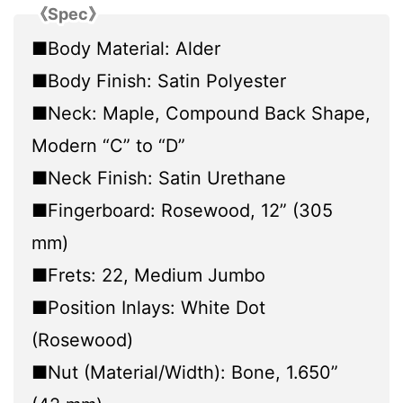
《Spec》
■Body Material: Alder
■Body Finish: Satin Polyester
■Neck: Maple, Compound Back Shape,
Modern “C” to “D”
■Neck Finish: Satin Urethane
■Fingerboard: Rosewood, 12” (305
mm)
■Frets: 22, Medium Jumbo
■Position Inlays: White Dot
(Rosewood)
■Nut (Material/Width): Bone, 1.650”