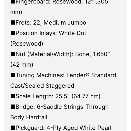
■Fingerboard: Rosewood, 12” (305
mm)
■Frets: 22, Medium Jumbo
■Position Inlays: White Dot
(Rosewood)
■Nut (Material/Width): Bone, 1.650”
(42 mm)
■Tuning Machines: Fender® Standard
Cast/Sealed Staggered
■Scale Length: 25.5” (64.77 cm)
■Bridge: 6-Saddle Strings-Through-
Body Hardtail
■Pickguard: 4-Ply Aged White Pearl