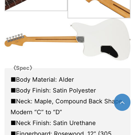
《Spec》
■Body Material: Alder
■Body Finish: Satin Polyester
■Neck: Maple, Compound Back Shape,
Modern “C” to “D”
■Neck Finish: Satin Urethane
■Fingerboard: Rosewood, 12” (305