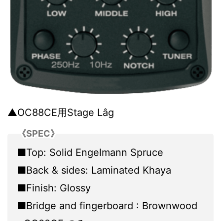
▲OC88CE用Stage Lâg
《SPEC》
■Top: Solid Engelmann Spruce
■Back & sides: Laminated Khaya
■Finish: Glossy
■Bridge and fingerboard : Brownwood