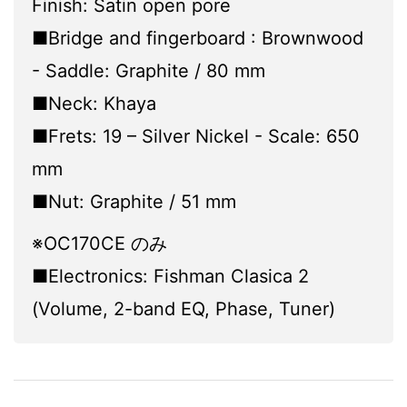
Finish: Satin open pore
■Bridge and fingerboard : Brownwood
- Saddle: Graphite / 80 mm
■Neck: Khaya
■Frets: 19 – Silver Nickel - Scale: 650
mm
■Nut: Graphite / 51 mm
※OC170CE のみ
■Electronics: Fishman Clasica 2
(Volume, 2-band EQ, Phase, Tuner)