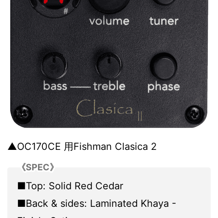
▲OC170CE 用Fishman Clasica 2
《SPEC》
■Top: Solid Red Cedar
■Back & sides: Laminated Khaya -