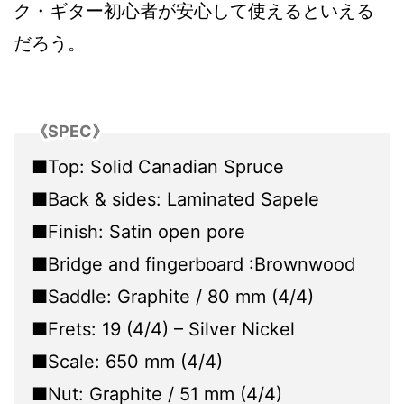
ク・ギター初心者が安心して使えるといえる
だろう。
《SPEC》
■Top: Solid Canadian Spruce
■Back & sides: Laminated Sapele
■Finish: Satin open pore
■Bridge and fingerboard :Brownwood
■Saddle: Graphite / 80 mm (4/4)
■Frets: 19 (4/4) – Silver Nickel
■Scale: 650 mm (4/4)
■Nut: Graphite / 51 mm (4/4)