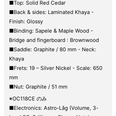
■Top: Solid Red Cedar
■Back & sides: Laminated Khaya -
Finish: Glossy
■Binding: Sapele & Maple Wood -
Bridge and fingerboard : Brownwood
■Saddle: Graphite / 80 mm - Neck:
Khaya
■Frets: 19 – Silver Nickel - Scale: 650
mm
■Nut: Graphite / 51 mm
※OC118CE のみ
■Electronics: Astro-Lâg (Volume, 3-