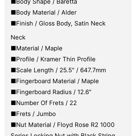
■Body Shape / Baretta
■Body Material / Alder
■Finish / Gloss Body, Satin Neck
Neck
■Material / Maple
■Profile / Kramer Thin Profile
■Scale Length / 25.5" / 647.7mm
■Fingerboard Material / Maple
■Fingerboard Radius / 12.6"
■Number Of Frets / 22
■Frets / Jumbo
■Nut Material / Floyd Rose R2 1000
Series Locking Nut with Black String