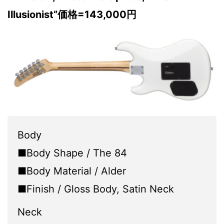
Illusionist”価格=143,000円
Body
■Body Shape / The 84
■Body Material / Alder
■Finish / Gloss Body, Satin Neck
Neck