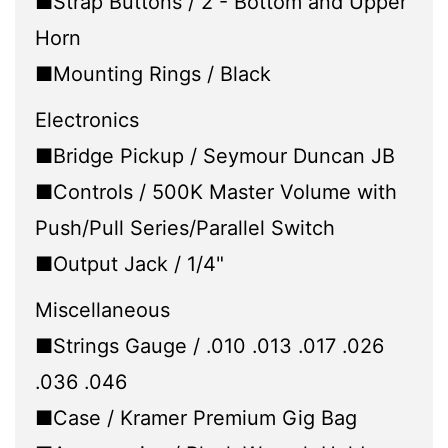
■Strap Buttons / 2 - Bottom and Upper
Horn
■Mounting Rings / Black
Electronics
■Bridge Pickup / Seymour Duncan JB
■Controls / 500K Master Volume with
Push/Pull Series/Parallel Switch
■Output Jack / 1/4"
Miscellaneous
■Strings Gauge / .010 .013 .017 .026
.036 .046
■Case / Kramer Premium Gig Bag