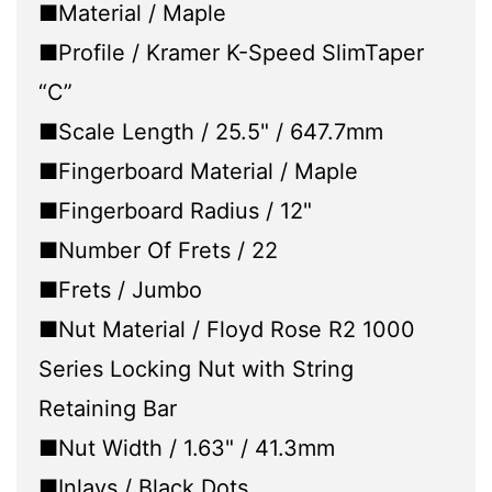
■Material / Maple
■Profile / Kramer K-Speed SlimTaper
“C”
■Scale Length / 25.5" / 647.7mm
■Fingerboard Material / Maple
■Fingerboard Radius / 12"
■Number Of Frets / 22
■Frets / Jumbo
■Nut Material / Floyd Rose R2 1000
Series Locking Nut with String
Retaining Bar
■Nut Width / 1.63" / 41.3mm
■Inlays / Black Dots