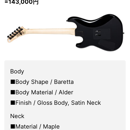
=143,000円
Body
■Body Shape / Baretta
■Body Material / Alder
■Finish / Gloss Body, Satin Neck
Neck
■Material / Maple