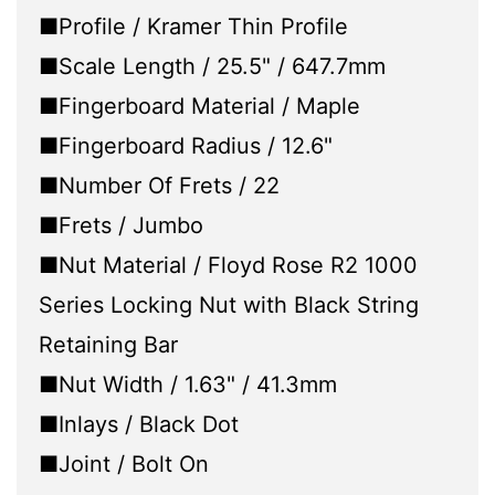
■Profile / Kramer Thin Profile
■Scale Length / 25.5" / 647.7mm
■Fingerboard Material / Maple
■Fingerboard Radius / 12.6"
■Number Of Frets / 22
■Frets / Jumbo
■Nut Material / Floyd Rose R2 1000
Series Locking Nut with Black String
Retaining Bar
■Nut Width / 1.63" / 41.3mm
■Inlays / Black Dot
■Joint / Bolt On