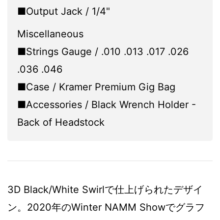
■Output Jack / 1/4"
Miscellaneous
■Strings Gauge / .010 .013 .017 .026
.036 .046
■Case / Kramer Premium Gig Bag
■Accessories / Black Wrench Holder -
Back of Headstock
3D Black/White Swirlで仕上げられたデザイ
ン。2020年のWinter NAMM Showでグラフ