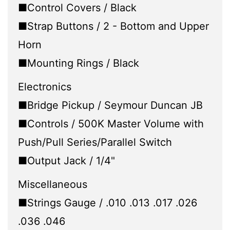
■Control Covers / Black
■Strap Buttons / 2 - Bottom and Upper
Horn
■Mounting Rings / Black
Electronics
■Bridge Pickup / Seymour Duncan JB
■Controls / 500K Master Volume with
Push/Pull Series/Parallel Switch
■Output Jack / 1/4"
Miscellaneous
■Strings Gauge / .010 .013 .017 .026
.036 .046