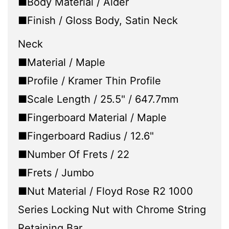
■Body Material / Alder
■Finish / Gloss Body, Satin Neck
Neck
■Material / Maple
■Profile / Kramer Thin Profile
■Scale Length / 25.5" / 647.7mm
■Fingerboard Material / Maple
■Fingerboard Radius / 12.6"
■Number Of Frets / 22
■Frets / Jumbo
■Nut Material / Floyd Rose R2 1000
Series Locking Nut with Chrome String
Retaining Bar