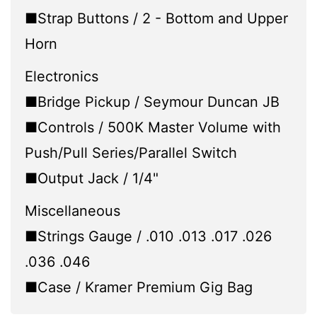
■Strap Buttons / 2 - Bottom and Upper
Horn
Electronics
■Bridge Pickup / Seymour Duncan JB
■Controls / 500K Master Volume with
Push/Pull Series/Parallel Switch
■Output Jack / 1/4"
Miscellaneous
■Strings Gauge / .010 .013 .017 .026
.036 .046
■Case / Kramer Premium Gig Bag