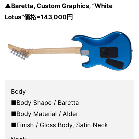
▲Baretta, Custom Graphics, “White
Lotus”価格=143,000円
Body
■Body Shape / Baretta
■Body Material / Alder
■Finish / Gloss Body, Satin Neck