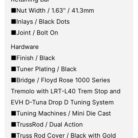
■Nut Width / 1.63" / 41.3mm
■Inlays / Black Dots
■Joint / Bolt On
Hardware
■Finish / Black
■Tuner Plating / Black
■Bridge / Floyd Rose 1000 Series
Tremolo with LRT-L40 Trem Stop and
EVH D-Tuna Drop D Tuning System
■Tuning Machines / Mini Die Cast
■TrussRod / Dual Action
■Truss Rod Cover / Black with Gold