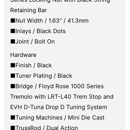
Retaining Bar
■Nut Width / 1.63" / 41.3mm
■Inlays / Black Dots
■Joint / Bolt On
Hardware
■Finish / Black
■Tuner Plating / Black
■Bridge / Floyd Rose 1000 Series
Tremolo with LRT-L40 Trem Stop and
EVH D-Tuna Drop D Tuning System
■Tuning Machines / Mini Die Cast
■TrussRod / Dual Action