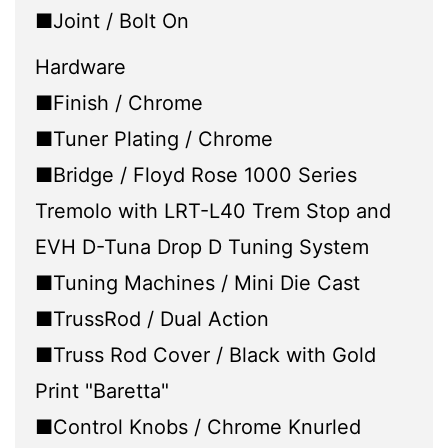
■Joint / Bolt On
Hardware
■Finish / Chrome
■Tuner Plating / Chrome
■Bridge / Floyd Rose 1000 Series
Tremolo with LRT-L40 Trem Stop and
EVH D-Tuna Drop D Tuning System
■Tuning Machines / Mini Die Cast
■TrussRod / Dual Action
■Truss Rod Cover / Black with Gold
Print "Baretta"
■Control Knobs / Chrome Knurled