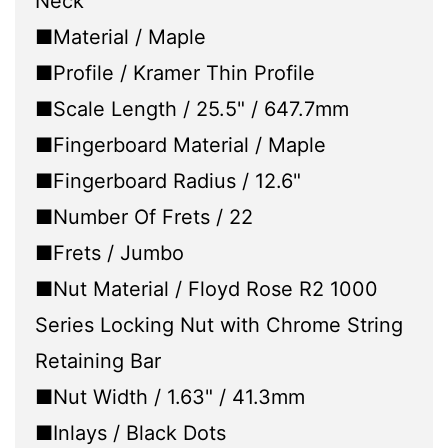
Neck
■Material / Maple
■Profile / Kramer Thin Profile
■Scale Length / 25.5" / 647.7mm
■Fingerboard Material / Maple
■Fingerboard Radius / 12.6"
■Number Of Frets / 22
■Frets / Jumbo
■Nut Material / Floyd Rose R2 1000
Series Locking Nut with Chrome String
Retaining Bar
■Nut Width / 1.63" / 41.3mm
■Inlays / Black Dots