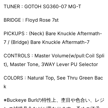
TUNER : GOTOH SG360-07 MG-T
BRIDGE : Floyd Rose 7st
PICKUPS : (Neck) Bare Knuckle Aftermath-
7 / (Bridge) Bare Knuckle Aftermath-7
CONTROLS : Master Volume(w/pull:Coil Spli
t), Master Tone, 3WAY Lever PU Selector
COLORS : Natural Top, See Thru Green Bac
k
※Buckeye Burlの特性上、杢目や色合い、レジ