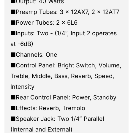
■Output: 40 Watts
■Preamp Tubes: 3 x 12AX7, 2 x 12AT7
■Power Tubes: 2 x 6L6
■Inputs: Two - (1/4”, Input 2 operates
at -6dB)
■Channels: One
■Control Panel: Bright Switch, Volume,
Treble, Middle, Bass, Reverb, Speed,
Intensity
■Rear Control Panel: Power, Standby
■Effects: Reverb, Tremolo
■Speaker Jack: Two 1/4” Parallel
(Internal and External)