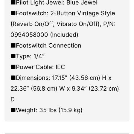
■Pilot Light Jewel: Blue Jewel
■Footswitch: 2-Button Vintage Style
(Reverb On/Off, Vibrato On/Off), P/N:
0994058000 (Included)
■Footswitch Connection
■Type: 1/4”
■Power Cable: IEC
■Dimensions: 17.15” (43.56 cm) H x
22.36” (56.8 cm) W x 9.34” (23.72 cm)
D
■Weight: 35 lbs (15.9 kg)