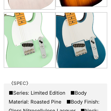
《SPEC》
■Series: Limited Edition ■Body
Material: Roasted Pine ■Body Finish:
Gloss Nitrocellulose Lacquer ■Neck: