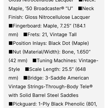
Maple, ‘50 Broadcaster® “U” ■Neck
Finish: Gloss Nitrocellulose Lacquer
■Fingerboard: Maple, 7.25” (184.1
mm) ■Frets: 21, Vintage Tall
■Position Inlays: Black Dot (Maple)
■Nut (Material/Width): Bone, 1.650”
(42 mm) ■Tuning Machines: Vintage-
Style ■Scale Length: 25.5” (648
mm) ■Bridge: 3-Saddle American
Vintage Strings-Through-Body Tele®
with Solid Barrel Steel Saddles
■Pickguard: 1-Ply Black Phenolic (801,