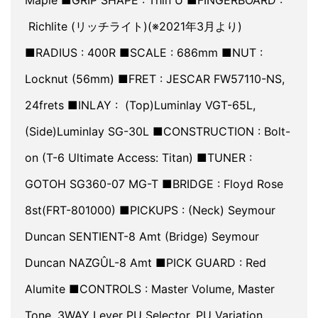
Richlite (リッチライト)(※2021年3月より)
■RADIUS : 400R ■SCALE : 686mm ■NUT :
Locknut (56mm) ■FRET : JESCAR FW57110-NS,
24frets ■INLAY : (Top)Luminlay VGT-65L,
(Side)Luminlay SG-30L ■CONSTRUCTION : Bolt-
on (T-6 Ultimate Access: Titan) ■TUNER :
GOTOH SG360-07 MG-T ■BRIDGE : Floyd Rose
8st(FRT-801000) ■PICKUPS : (Neck) Seymour
Duncan SENTIENT-8 Amt (Bridge) Seymour
Duncan NAZGÛL-8 Amt ■PICK GUARD : Red
Alumite ■CONTROLS : Master Volume, Master
Tone, 3WAY Lever PU Selector, PU Variation