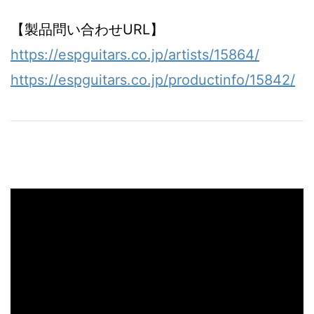
【製品問い合わせURL】
https://espguitars.co.jp/artists/15864/
https://espguitars.co.jp/productinfo/15842/