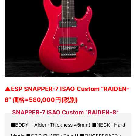
▲ESP SNAPPER-7 ISAO Custom “RAIDEN-
8
” 価格=58
0,000円(税別)
SNAPPER-7 ISAO Custom “RAIDEN-8”
■BODY : Alder (Thickness 45mm) ■NECK : Hard
Maple ■GRIP SHAPE : Thin U ■FINGERBOARD :