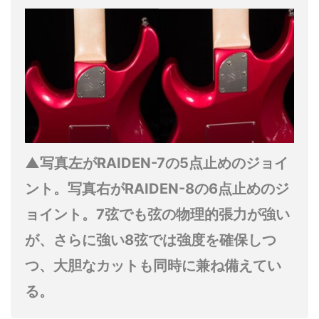
▲写真左がRAIDEN-7の5点止めのジョイ
ント。写真右がRAIDEN-8の6点止めのジ
ョイント。7弦でも弦の物理的張力が強い
が、さらに強い8弦では強度を確保しつ
つ、大胆なカットも同時に兼ね備えてい
る。