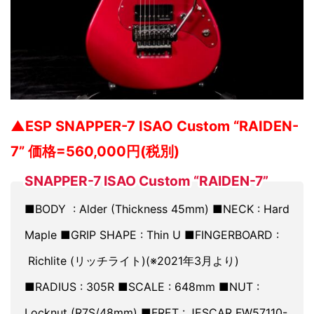
▲ESP SNAPPER-7 ISAO Custom “RAIDEN-
7” 価格=560,000円(税別)
SNAPPER-7 ISAO Custom “RAIDEN-7”
■BODY : Alder (Thickness 45mm) ■NECK : Hard
Maple ■GRIP SHAPE : Thin U ■FINGERBOARD :
Richlite (リッチライト)(※2021年3月より)
■RADIUS : 305R ■SCALE : 648mm ■NUT :
Locknut (R7S/48mm) ■FRET : JESCAR FW57110-