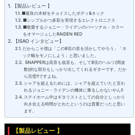
【製品レビュー 】
■最良の木材をチョイスしたボディ&ネック
■シンプルかつ多彩を実現するエレクトロニクス
■敬愛するジョニー・ライデンのパーソナル・カラー
をオマージュしたRAIDEN RED
【ISAO インタビュー】
だからこそ僕は「この8弦の音を活かしてやろう」「ネ
ック幅をモノにしよう」と思いました。
SNAPPERは高音も低音も、そして8弦のヘルツ(周波
数)的な部分もしっかり出してくれるギターです。だか
ら完璧!!ですよね。
シャアを超えるためには、シャアを超えていたと言わ
れるジョニー・ライデンの機体に乗るしかないやん!!
ステイホーム中はギタリストとしての自分としっかり
向き合える時間がとれたというのは貴重だったと思い
ます。
【製品レビュー 】