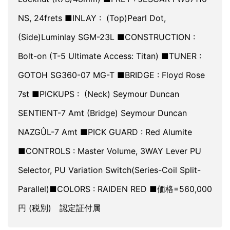
NS, 24frets ■INLAY : (Top)Pearl Dot,
(Side)Luminlay SGM-23L ■CONSTRUCTION :
Bolt-on (T-5 Ultimate Access: Titan) ■TUNER :
GOTOH SG360-07 MG-T ■BRIDGE : Floyd Rose
7st ■PICKUPS : (Neck) Seymour Duncan
SENTIENT-7 Amt (Bridge) Seymour Duncan
NAZGÛL-7 Amt ■PICK GUARD : Red Alumite
■CONTROLS : Master Volume, 3WAY Lever PU
Selector, PU Variation Switch(Series-Coil Split-
Parallel)■COLORS : RAIDEN RED ■価格=560,000
円 (税別) 認定証付属