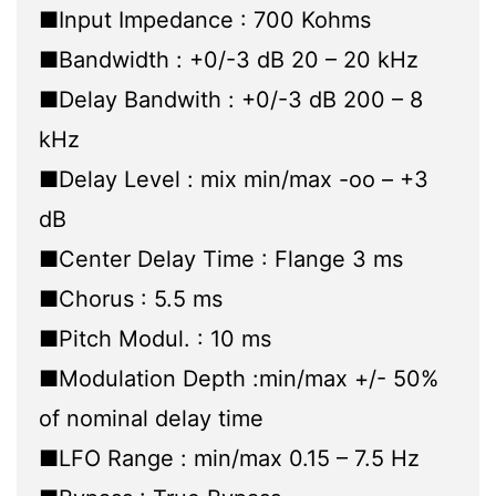
■Input Impedance : 700 Kohms
■Bandwidth : +0/-3 dB 20 – 20 kHz
■Delay Bandwith : +0/-3 dB 200 – 8
kHz
■Delay Level : mix min/max -oo – +3
dB
■Center Delay Time : Flange 3 ms
■Chorus : 5.5 ms
■Pitch Modul. : 10 ms
■Modulation Depth :min/max +/- 50%
of nominal delay time
■LFO Range : min/max 0.15 – 7.5 Hz