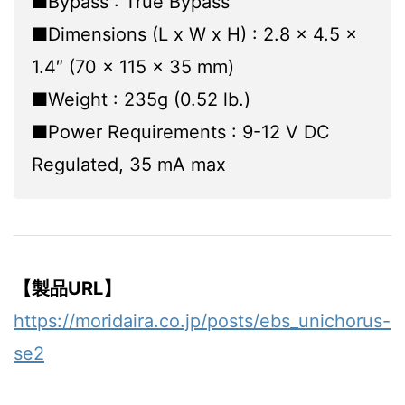
■Bypass : True Bypass
■Dimensions (L x W x H) : 2.8 x 4.5 x
1.4″ (70 x 115 x 35 mm)
■Weight : 235g (0.52 lb.)
■Power Requirements : 9-12 V DC
Regulated, 35 mA max
【製品URL】
https://moridaira.co.jp/posts/ebs_unichorus-
se2