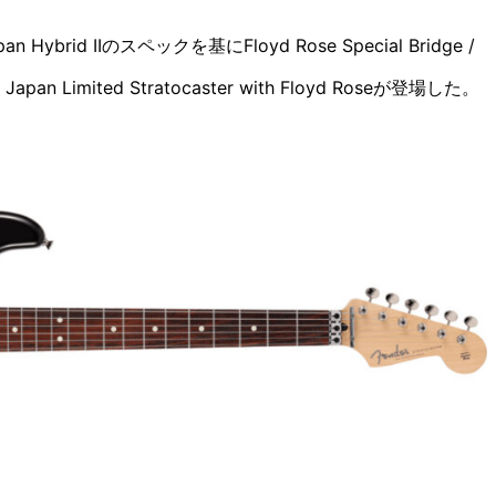
brid IIのスペックを基にFloyd Rose Special Bridge /
an Limited Stratocaster with Floyd Roseが登場した。