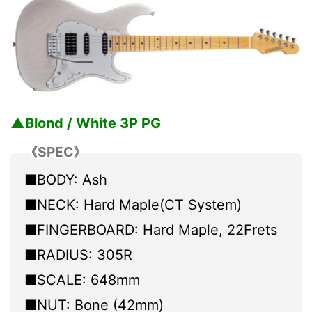
▲Blond / White 3P PG
《SPEC》
■BODY: Ash
■NECK: Hard Maple(CT System)
■FINGERBOARD: Hard Maple, 22Frets
■RADIUS: 305R
■SCALE: 648mm
■NUT: Bone (42mm)