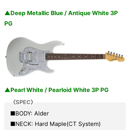
▲Deep Metallic Blue / Antique White 3P
PG
▲Pearl White / Pearloid White 3P PG
《SPEC》
■BODY: Alder
■NECK: Hard Maple(CT System)