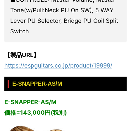
Tone(w/Pull:Neck PU On SW), 5 WAY
Lever PU Selector, Bridge PU Coil Split
Switch
【製品URL】
https://espguitars.co.jp/product/19999/
E-SNAPPER-AS/M
E-SNAPPER-AS/M
価格=143,000円(税別)