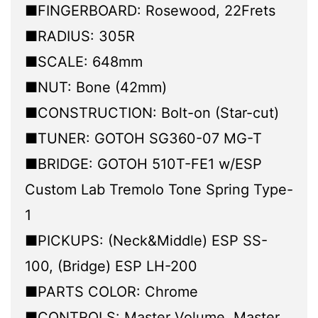
■FINGERBOARD: Rosewood, 22Frets
■RADIUS: 305R
■SCALE: 648mm
■NUT: Bone (42mm)
■CONSTRUCTION: Bolt-on (Star-cut)
■TUNER: GOTOH SG360-07 MG-T
■BRIDGE: GOTOH 510T-FE1 w/ESP
Custom Lab Tremolo Tone Spring Type-
1
■PICKUPS: (Neck&Middle) ESP SS-
100, (Bridge) ESP LH-200
■PARTS COLOR: Chrome
■CONTROLS: Master Volume, Master