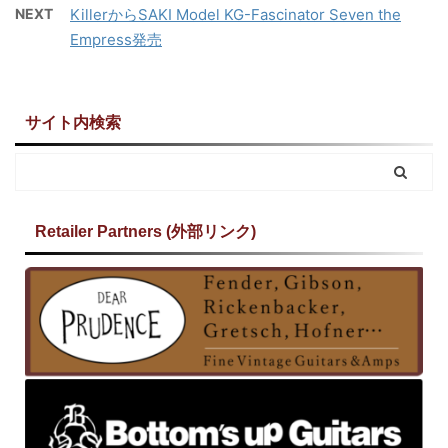
NEXT
KillerからSAKI Model KG-Fascinator Seven the
Empress発売
サイト内検索
Retailer Partners (外部リンク)