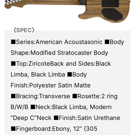
《SPEC》
■Series:American Acoustasonic ■Body
Shape:Modified Stratocaster Body
■Top:ZiricoteBack and Sides:Black
Limba, Black Limba ■Body
Finish:Polyester Satin Matte
■Bracing:Transverse ■Rosette:2 ring
B/W/B ■Neck:Black Limba, Modern
“Deep C”Neck ■Finish:Satin Urethane
■Fingerboard:Ebony, 12” (305