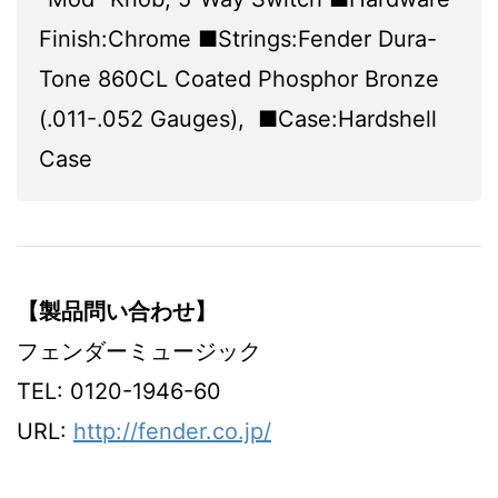
Finish:Chrome ■Strings:Fender Dura-
Tone 860CL Coated Phosphor Bronze
(.011-.052 Gauges), ■Case:Hardshell
Case
【製品問い合わせ】
フェンダーミュージック
TEL: 0120-1946-60
URL:
http://fender.co.jp/