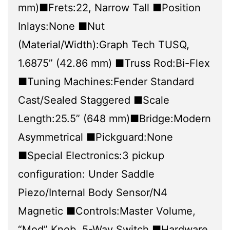
mm)■Frets:22, Narrow Tall ■Position
Inlays:None ■Nut
(Material/Width):Graph Tech TUSQ,
1.6875” (42.86 mm) ■Truss Rod:Bi-Flex
■Tuning Machines:Fender Standard
Cast/Sealed Staggered ■Scale
Length:25.5” (648 mm)■Bridge:Modern
Asymmetrical ■Pickguard:None
■Special Electronics:3 pickup
configuration: Under Saddle
Piezo/Internal Body Sensor/N4
Magnetic ■Controls:Master Volume,
“Mod” Knob, 5-Way Switch ■Hardware