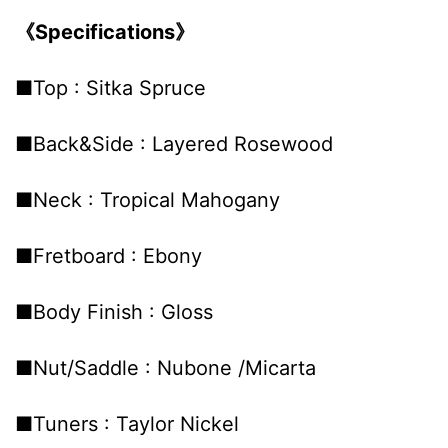
《Specifications》
■Top : Sitka Spruce
■Back&Side : Layered Rosewood
■Neck : Tropical Mahogany
■Fretboard : Ebony
■Body Finish : Gloss
■Nut/Saddle : Nubone /Micarta
■Tuners : Taylor Nickel