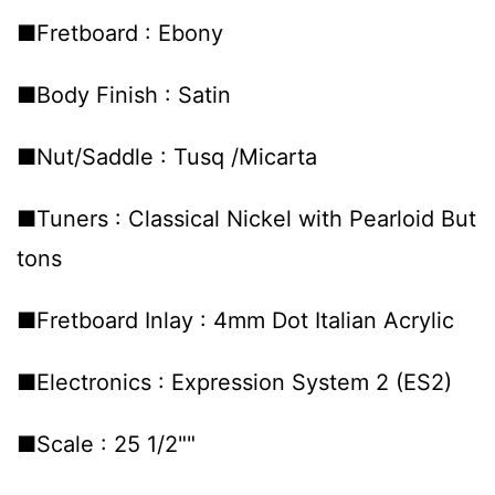
■Fretboard : Ebony
■Body Finish : Satin
■Nut/Saddle : Tusq /Micarta
■Tuners : Classical Nickel with Pearloid But
tons
■Fretboard Inlay : 4mm Dot Italian Acrylic
■Electronics : Expression System 2 (ES2)
■Scale : 25 1/2""