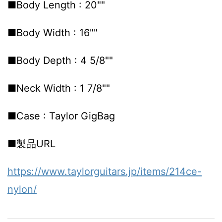
■Body Length : 20""
■Body Width : 16""
■Body Depth : 4 5/8""
■Neck Width : 1 7/8""
■Case : Taylor GigBag
■製品URL
https://www.taylorguitars.jp/items/214ce-
nylon/