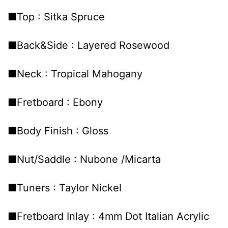
■Top : Sitka Spruce
■Back&Side : Layered Rosewood
■Neck : Tropical Mahogany
■Fretboard : Ebony
■Body Finish : Gloss
■Nut/Saddle : Nubone /Micarta
■Tuners : Taylor Nickel
■Fretboard Inlay : 4mm Dot Italian Acrylic