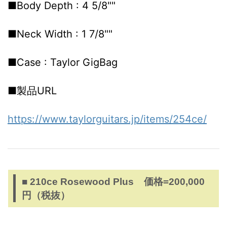
■Body Depth : 4 5/8""
■Neck Width : 1 7/8""
■Case : Taylor GigBag
■製品URL
https://www.taylorguitars.jp/items/254ce/
■ 210ce Rosewood Plus 価格=200,000
円（税抜）