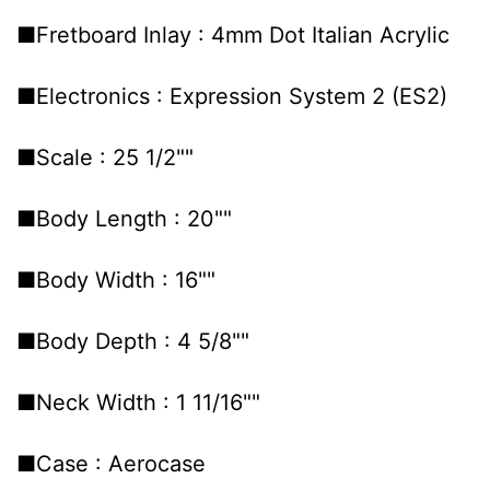
■Fretboard Inlay : 4mm Dot Italian Acrylic
■Electronics : Expression System 2 (ES2)
■Scale : 25 1/2""
■Body Length : 20""
■Body Width : 16""
■Body Depth : 4 5/8""
■Neck Width : 1 11/16""
■Case : Aerocase