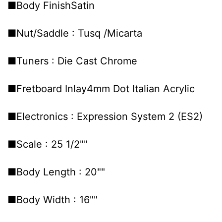
■Body FinishSatin
■Nut/Saddle : Tusq /Micarta
■Tuners : Die Cast Chrome
■Fretboard Inlay4mm Dot Italian Acrylic
■Electronics : Expression System 2 (ES2)
■Scale : 25 1/2""
■Body Length : 20""
■Body Width : 16""