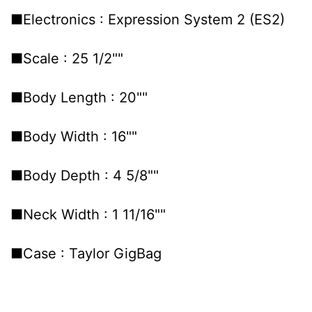
■Electronics : Expression System 2 (ES2)
■Scale : 25 1/2""
■Body Length : 20""
■Body Width : 16""
■Body Depth : 4 5/8""
■Neck Width : 1 11/16""
■Case : Taylor GigBag