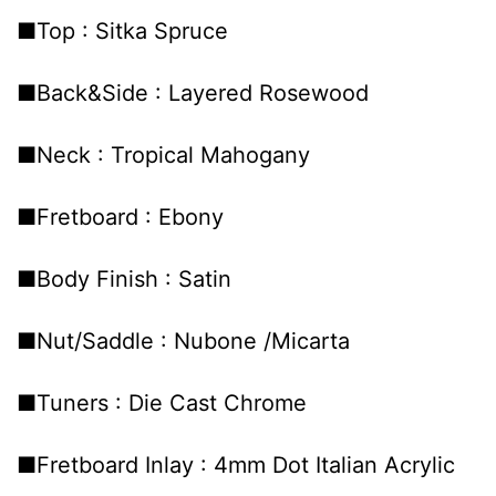
■Top : Sitka Spruce
■Back&Side : Layered Rosewood
■Neck : Tropical Mahogany
■Fretboard : Ebony
■Body Finish : Satin
■Nut/Saddle : Nubone /Micarta
■Tuners : Die Cast Chrome
■Fretboard Inlay : 4mm Dot Italian Acrylic