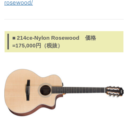
rosewood/
■ 214ce-Nylon Rosewood 価格
=175,000円（税抜）