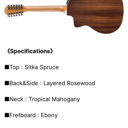
《Specifications》
■Top : Sitka Spruce
■Back&Side : Layered Rosewood
■Neck : Tropical Mahogany
■Fretboard : Ebony