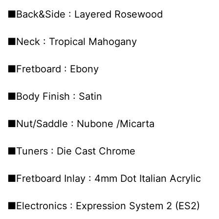
■Back&Side : Layered Rosewood
■Neck : Tropical Mahogany
■Fretboard : Ebony
■Body Finish : Satin
■Nut/Saddle : Nubone /Micarta
■Tuners : Die Cast Chrome
■Fretboard Inlay : 4mm Dot Italian Acrylic
■Electronics : Expression System 2 (ES2)