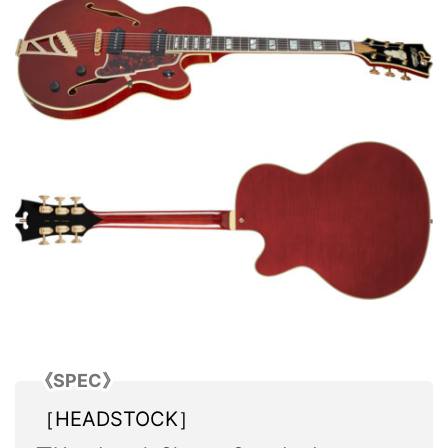
《SPEC》
［HEADSTOCK］