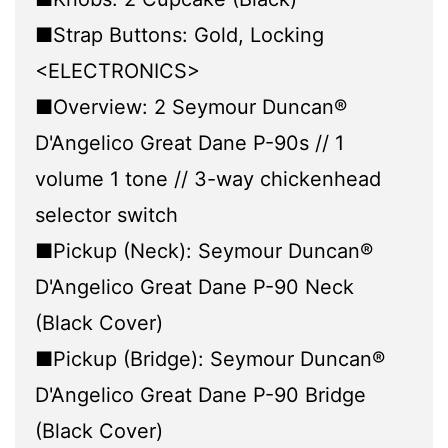
■Strap Buttons: Gold, Locking
<ELECTRONICS>
■Overview: 2 Seymour Duncan®
D'Angelico Great Dane P-90s // 1
volume 1 tone // 3-way chickenhead
selector switch
■Pickup (Neck): Seymour Duncan®
D'Angelico Great Dane P-90 Neck
(Black Cover)
■Pickup (Bridge): Seymour Duncan®
D'Angelico Great Dane P-90 Bridge
(Black Cover)