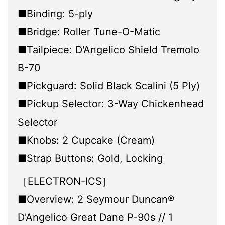
■Binding: 5-ply
■Bridge: Roller Tune-O-Matic
■Tailpiece: D'Angelico Shield Tremolo
B-70
■Pickguard: Solid Black Scalini (5 Ply)
■Pickup Selector: 3-Way Chickenhead
Selector
■Knobs: 2 Cupcake (Cream)
■Strap Buttons: Gold, Locking
［ELECTRON-ICS］
■Overview: 2 Seymour Duncan®
D'Angelico Great Dane P-90s // 1