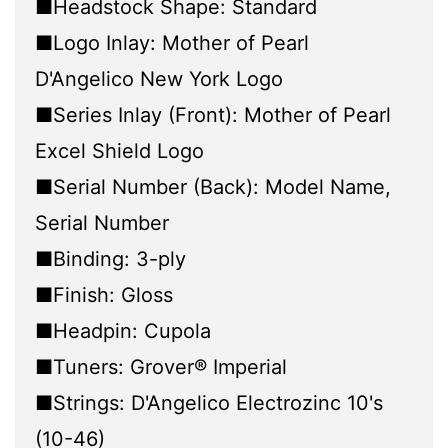
■Headstock Shape: Standard
■Logo Inlay: Mother of Pearl
D'Angelico New York Logo
■Series Inlay (Front): Mother of Pearl
Excel Shield Logo
■Serial Number (Back): Model Name,
Serial Number
■Binding: 3-ply
■Finish: Gloss
■Headpin: Cupola
■Tuners: Grover® Imperial
■Strings: D'Angelico Electrozinc 10's
(10-46)