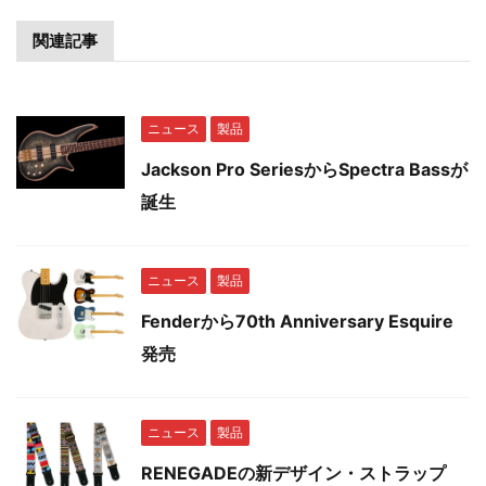
関連記事
ニュース
製品
Jackson Pro SeriesからSpectra Bassが
誕生
ニュース
製品
Fenderから70th Anniversary Esquire
発売
ニュース
製品
RENEGADEの新デザイン・ストラップ