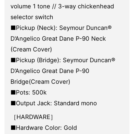
volume 1 tone // 3-way chickenhead
selector switch
■Pickup (Neck): Seymour Duncan®
D'Angelico Great Dane P-90 Neck
(Cream Cover)
■Pickup (Bridge): Seymour Duncan®
D'Angelico Great Dane P-90
Bridge(Cream Cover)
■Pots: 500k
■Output Jack: Standard mono
［HARDWARE］
■Hardware Color: Gold