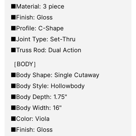
■Material: 3 piece
■Finish: Gloss
■Profile: C-Shape
■Joint Type: Set-Thru
■Truss Rod: Dual Action
［BODY］
■Body Shape: Single Cutaway
■Body Style: Hollowbody
■Body Depth: 1.75"
■Body Width: 16"
■Color: Viola
■Finish: Gloss