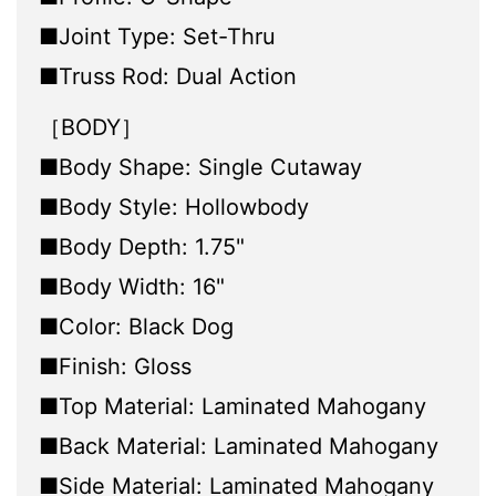
■Joint Type: Set-Thru
■Truss Rod: Dual Action
［BODY］
■Body Shape: Single Cutaway
■Body Style: Hollowbody
■Body Depth: 1.75"
■Body Width: 16"
■Color: Black Dog
■Finish: Gloss
■Top Material: Laminated Mahogany
■Back Material: Laminated Mahogany
■Side Material: Laminated Mahogany