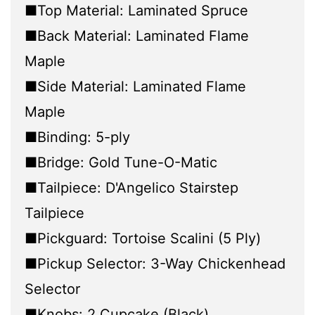
■Top Material: Laminated Spruce
■Back Material: Laminated Flame
Maple
■Side Material: Laminated Flame
Maple
■Binding: 5-ply
■Bridge: Gold Tune-O-Matic
■Tailpiece: D'Angelico Stairstep
Tailpiece
■Pickguard: Tortoise Scalini (5 Ply)
■Pickup Selector: 3-Way Chickenhead
Selector
■Knobs: 2 Cupcake (Black)