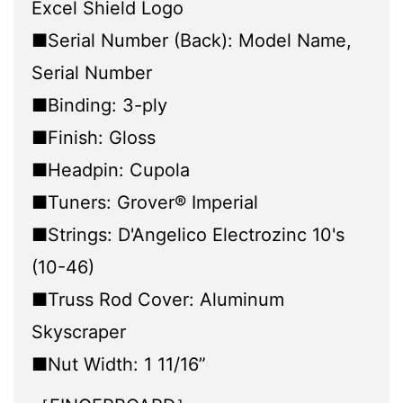
Excel Shield Logo
■Serial Number (Back): Model Name,
Serial Number
■Binding: 3-ply
■Finish: Gloss
■Headpin: Cupola
■Tuners: Grover® Imperial
■Strings: D'Angelico Electrozinc 10's
(10-46)
■Truss Rod Cover: Aluminum
Skyscraper
■Nut Width: 1 11/16”