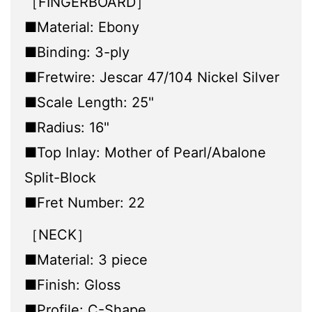
［FINGERBOARD］
■Material: Ebony
■Binding: 3-ply
■Fretwire: Jescar 47/104 Nickel Silver
■Scale Length: 25"
■Radius: 16"
■Top Inlay: Mother of Pearl/Abalone
Split-Block
■Fret Number: 22
［NECK］
■Material: 3 piece
■Finish: Gloss
■Profile: C-Shape