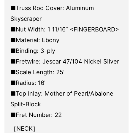
■Truss Rod Cover: Aluminum
Skyscraper
■Nut Width: 1 11/16” <FINGERBOARD>
■Material: Ebony
■Binding: 3-ply
■Fretwire: Jescar 47/104 Nickel Silver
■Scale Length: 25"
■Radius: 16"
■Top Inlay: Mother of Pearl/Abalone
Split-Block
■Fret Number: 22
［NECK］