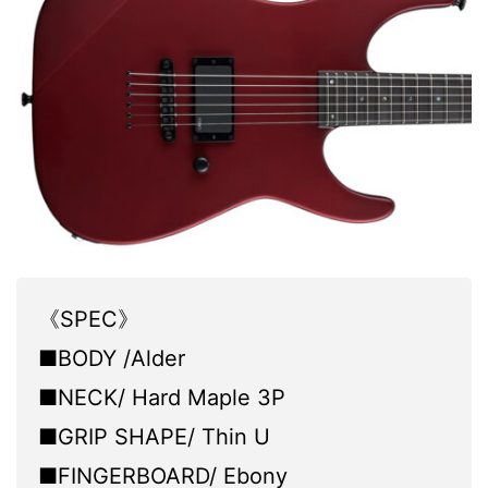
《SPEC》
■BODY /Alder
■NECK/ Hard Maple 3P
■GRIP SHAPE/ Thin U
■FINGERBOARD/ Ebony