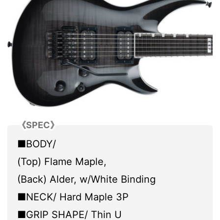
《SPEC》
■BODY/
(Top) Flame Maple,
(Back) Alder, w/White Binding
■NECK/ Hard Maple 3P
■GRIP SHAPE/ Thin U