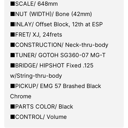
■SCALE/ 648mm
■NUT (WIDTH)/ Bone (42mm)
■INLAY/ Offset Block, 12th at ESP
■FRET/ XJ, 24frets
■CONSTRUCTION/ Neck-thru-body
■TUNER/ GOTOH SG360-07 MG-T
■BRIDGE/ HIPSHOT Fixed .125
w/String-thru-body
■PICKUP/ EMG 57 Brashed Black
Chrome
■PARTS COLOR/ Black
■CONTROL/ Volume