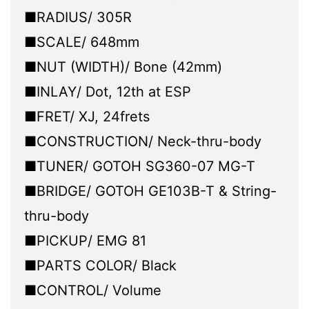
■RADIUS/ 305R
■SCALE/ 648mm
■NUT (WIDTH)/ Bone (42mm)
■INLAY/ Dot, 12th at ESP
■FRET/ XJ, 24frets
■CONSTRUCTION/ Neck-thru-body
■TUNER/ GOTOH SG360-07 MG-T
■BRIDGE/ GOTOH GE103B-T & String-
thru-body
■PICKUP/ EMG 81
■PARTS COLOR/ Black
■CONTROL/ Volume