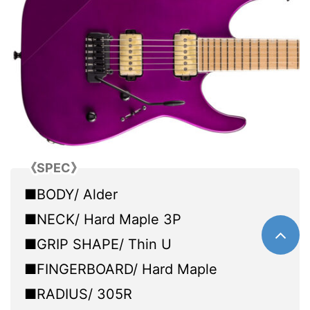
《SPEC》
■BODY/ Alder
■NECK/ Hard Maple 3P
■GRIP SHAPE/ Thin U
■FINGERBOARD/ Hard Maple
■RADIUS/ 305R