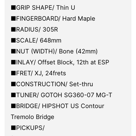
■GRIP SHAPE/ Thin U
■FINGERBOARD/ Hard Maple
■RADIUS/ 305R
■SCALE/ 648mm
■NUT (WIDTH)/ Bone (42mm)
■INLAY/ Offset Block, 12th at ESP
■FRET/ XJ, 24frets
■CONSTRUCTION/ Set-thru
■TUNER/ GOTOH SG360-07 MG-T
■BRIDGE/ HIPSHOT US Contour
Tremolo Bridge
■PICKUPS/