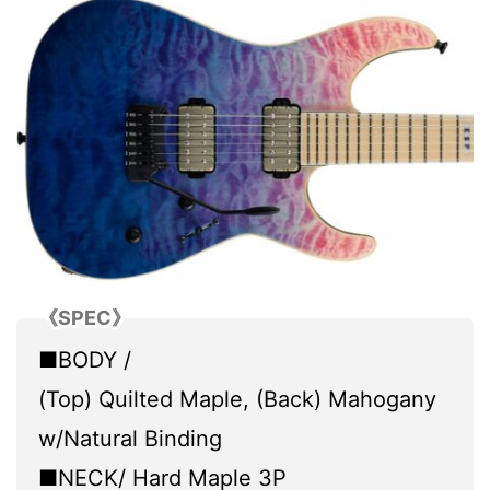
《SPEC》
■BODY /
(Top) Quilted Maple, (Back) Mahogany
w/Natural Binding
■NECK/ Hard Maple 3P