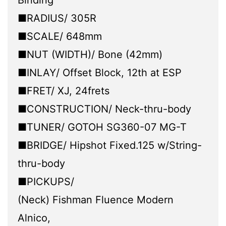
Binding
■RADIUS/ 305R
■SCALE/ 648mm
■NUT (WIDTH)/ Bone (42mm)
■INLAY/ Offset Block, 12th at ESP
■FRET/ XJ, 24frets
■CONSTRUCTION/ Neck-thru-body
■TUNER/ GOTOH SG360-07 MG-T
■BRIDGE/ Hipshot Fixed.125 w/String-
thru-body
■PICKUPS/
(Neck) Fishman Fluence Modern
Alnico,