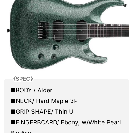
《SPEC》
■BODY / Alder
■NECK/ Hard Maple 3P
■GRIP SHAPE/ Thin U
■FINGERBOARD/ Ebony, w/White Pearl