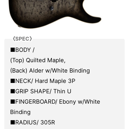
《SPEC》
■BODY /
(Top) Quilted Maple,
(Back) Alder w/White Binding
■NECK/ Hard Maple 3P
■GRIP SHAPE/ Thin U
■FINGERBOARD/ Ebony w/White
Binding
■RADIUS/ 305R