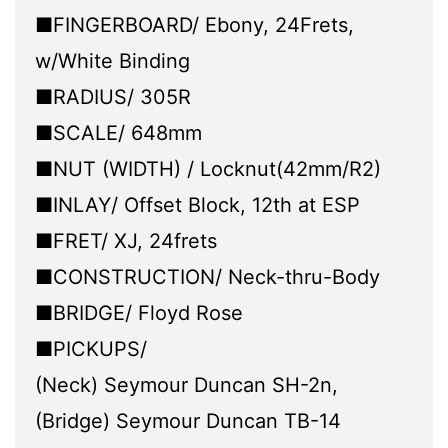
■FINGERBOARD/ Ebony, 24Frets,
w/White Binding
■RADIUS/ 305R
■SCALE/ 648mm
■NUT (WIDTH) / Locknut(42mm/R2)
■INLAY/ Offset Block, 12th at ESP
■FRET/ XJ, 24frets
■CONSTRUCTION/ Neck-thru-Body
■BRIDGE/ Floyd Rose
■PICKUPS/
(Neck) Seymour Duncan SH-2n,
(Bridge) Seymour Duncan TB-14