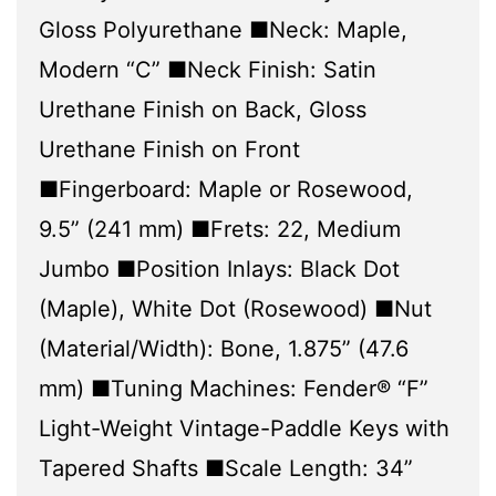
Gloss Polyurethane ■Neck: Maple,
Modern “C” ■Neck Finish: Satin
Urethane Finish on Back, Gloss
Urethane Finish on Front
■Fingerboard: Maple or Rosewood,
9.5” (241 mm) ■Frets: 22, Medium
Jumbo ■Position Inlays: Black Dot
(Maple), White Dot (Rosewood) ■Nut
(Material/Width): Bone, 1.875” (47.6
mm) ■Tuning Machines: Fender® “F”
Light-Weight Vintage-Paddle Keys with
Tapered Shafts ■Scale Length: 34”