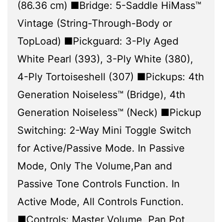
(86.36 cm) ■Bridge: 5-Saddle HiMass™
Vintage (String-Through-Body or
TopLoad) ■Pickguard: 3-Ply Aged
White Pearl (393), 3-Ply White (380),
4-Ply Tortoiseshell (307) ■Pickups: 4th
Generation Noiseless™ (Bridge), 4th
Generation Noiseless™ (Neck) ■Pickup
Switching: 2-Way Mini Toggle Switch
for Active/Passive Mode. In Passive
Mode, Only The Volume,Pan and
Passive Tone Controls Function. In
Active Mode, All Controls Function.
■Controls: Master Volume, Pan Pot