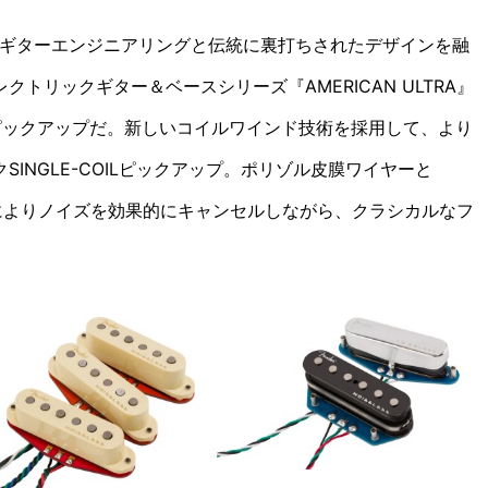
ギターエンジニアリングと伝統に裏打ちされたデザインを
融
レクトリックギター＆
ベースシリーズ『AMERICAN ULTRA』
ピックアップだ。
新しいコイルワインド技術
を採用して、より
INGLE-
COILピックアップ。
ポリゾル皮膜ワイヤーと
ンによりノイズを効果的にキャンセ
ルしながら、クラシカルなフ