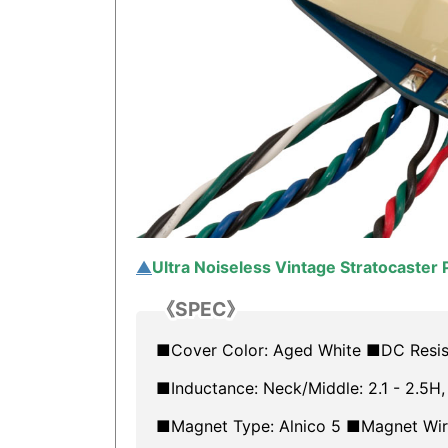
▲
Ultra Noiseless Vintage Stratoca
《SPEC》
■Cover Color: Aged White ■DC Resistan
■Inductance: Neck/Middle: 2.1 - 2.5H,
■Magnet Type: Alnico 5 ■Magnet Wire